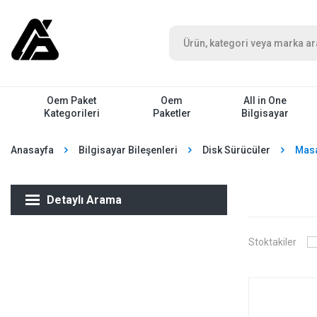
Oem Paket
Oem
All in One
Kategorileri
Paketler
Bilgisayar
Anasayfa
Bilgisayar Bileşenleri
Disk Sürücüler
Masa
Detaylı Arama
Stoktakiler