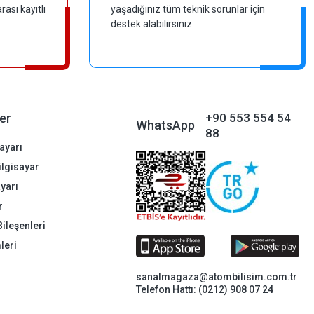
ası kayıtlı
yaşadığınız tüm teknik sorunlar için
destek alabilirsiniz.
er
+90 553 554 54
WhatsApp
88
ayarı
Bilgisayar
ayarı
r
Bileşenleri
leri
sanalmagaza@atombilisim.com.tr
Telefon Hattı: (0212) 908 07 24