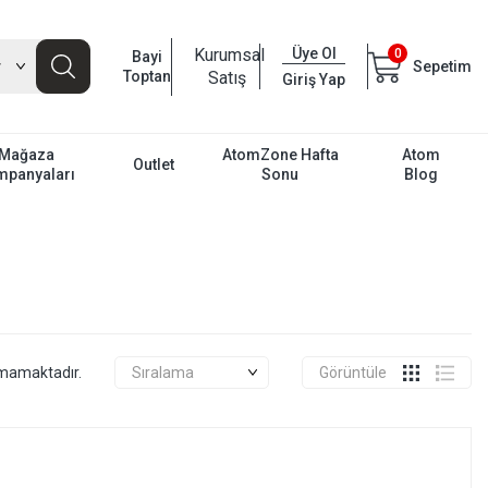
Kurumsal
Üye Ol
0
Bayi
Sepetim
Toptan
Satış
Giriş Yap
Mağaza
AtomZone Hafta
Atom
Outlet
mpanyaları
Sonu
Blog
unmamaktadır.
Görüntüle