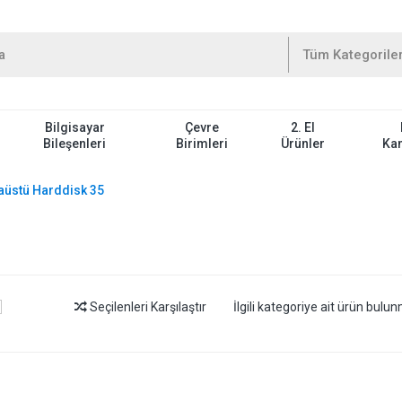
Bilgisayar
Çevre
2. El
Bileşenleri
Birimleri
Ürünler
Ka
üstü Harddisk 35
Seçilenleri Karşılaştır
İlgili kategoriye ait ürün bul