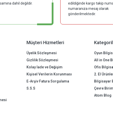
samına dahil değildir.
edildiğinde kargo takip numar
numaranıza mesaj olarak
gönderilmektedir.
Müşteri Hizmetleri
Kategoril
Üyelik Sözleşmesi
Oyun Bilgis
Gizlilik Sözleşmesi
All in One 
Kolay İade ve Değişim
Ofis Bilgis
Kişisel Verilerin Korunması
2. El Ürünle
E-Arşiv Fatura Sorgulama
Bilgisayar 
S.S.S
Çevre Birim
Atom Blog
mesi