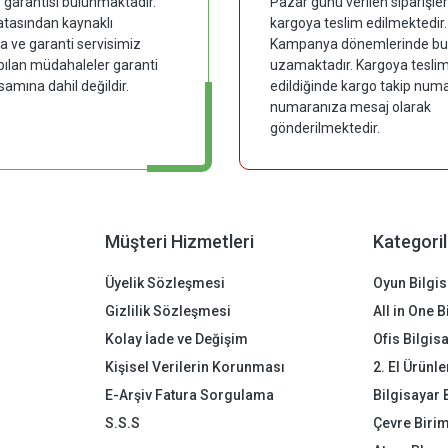
y garantisi bulunmaktadır.
Pazar günü verilen siparişler
hatasından kaynaklı
kargoya teslim edilmektedir.
 ve garanti servisimiz
Kampanya dönemlerinde bu
pılan müdahaleler garanti
uzamaktadır. Kargoya tesli
samına dahil değildir.
edildiğinde kargo takip numar
numaranıza mesaj olarak
gönderilmektedir.
Müşteri Hizmetleri
Kategoril
Üyelik Sözleşmesi
Oyun Bilgis
Gizlilik Sözleşmesi
All in One 
Kolay İade ve Değişim
Ofis Bilgis
Kişisel Verilerin Korunması
2. El Ürünle
E-Arşiv Fatura Sorgulama
Bilgisayar 
S.S.S
Çevre Birim