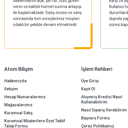
beklentilerini açık, şeffaf, hızlı, güven
karşı 24 a
verici ve kaliteli hizmet sunma anlayışı
Kullanıcı 
ile başlamaktadır. Satış öncesi ve satış
durumlarda
sonrasında tüm süreçlerimiz müşteri
dışında ya
odaklı bir şekilde devam etmektedir.
süresi kap
Atom Bilişim
İşlem Rehberi
Hakkımızda
Üye Girişi
İletişim
Kayıt Ol
Hesap Numaralarımız
Alışveriş Kredisi Nasıl
Kullanabilirim
Mağazalarımız
Nasıl Sipariş Verebilirim
Kurumsal Satış
Başvuru Formu
Kurumsal Müşterilere Özel Teklif
Talep Formu
Çerez Politikamız