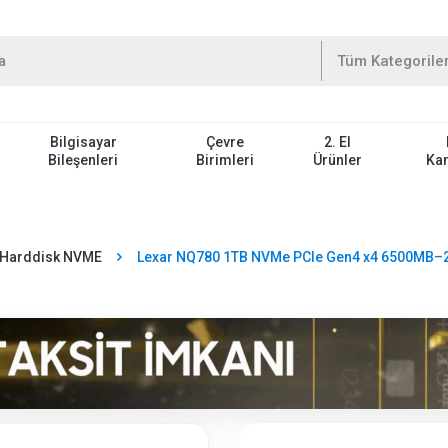
Bilgisayar
Çevre
2. El
Bileşenleri
Birimleri
Ürünler
Ka
 Harddisk NVME
Lexar NQ780 1TB NVMe PCIe Gen4 x4 6500MB–