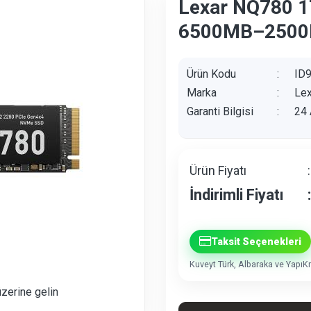
Lexar NQ780 1
6500MB–2500
Ürün Kodu
:
ID
Marka
:
Lex
Garanti Bilgisi
:
24 
Ürün Fiyatı
:
İndirimli Fiyatı
:
Taksit Seçenekleri
Kuveyt Türk, Albaraka ve YapıKre
üzerine gelin