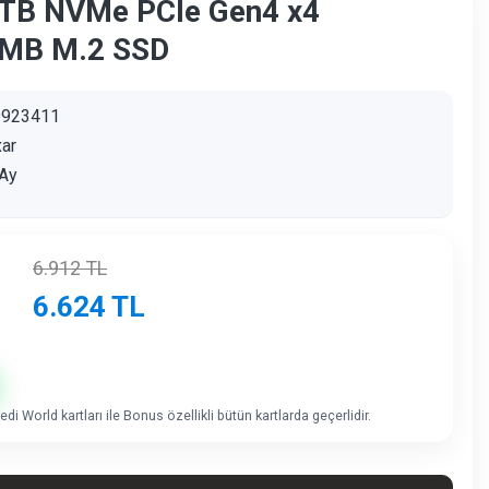
TB NVMe PCIe Gen4 x4
MB M.2 SSD
9923411
ar
Ay
6.912
TL
6.624
TL
di World kartları ile Bonus özellikli bütün kartlarda geçerlidir.