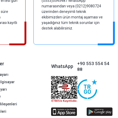
 ertesi gün
(0553)5545487 WhatsApp
numarasından veya (0212)9080724
 süre
üzerinden deneyimli teknik
m
ekibimizden ürün montaj aşaması ve
ası kayıtlı
yaşadığınız tüm teknik sorunlar için
destek alabilirsiniz.
er
+90 553 554 54
WhatsApp
88
ayarı
Bilgisayar
ayarı
r
Bileşenleri
leri