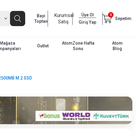
Kurumsal
Üye Ol
0
Bayi
Sepetim
Toptan
Satış
Giriş Yap
Mağaza
AtomZone Hafta
Atom
Outlet
mpanyaları
Sonu
Blog
2500MB M.2 SSD