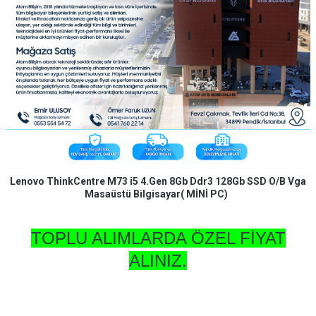
Lenovo ThinkCentre M73 i5 4.Gen 8Gb Ddr3 128Gb SSD O/B Vga
Masaüstü Bilgisayar( MİNİ PC)​
TOPLU ALIMLARDA ÖZEL FİYAT
ALINIZ.