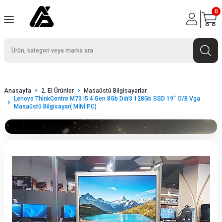
0
Anasayfa
2. El Ürünler
Masaüstü Bilgisayarlar
Lenovo ThinkCentre M73 i5 4.Gen 8Gb Ddr3 128Gb SSD 19" O/B Vga
Masaüstü Bilgisayar( MİNİ PC)