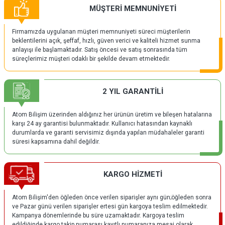
MÜŞTERİ MEMNUNİYETİ
Firmamızda uygulanan müşteri memnuniyeti süreci müşterilerin
beklentilerini açık, şeffaf, hızlı, güven verici ve kaliteli hizmet sunma
anlayışı ile başlamaktadır. Satış öncesi ve satış sonrasında tüm
süreçlerimiz müşteri odaklı bir şekilde devam etmektedir.
2 YIL GARANTİLİ
Atom Bilişim üzerinden aldığınız her ürünün üretim ve bileşen hatalarına
karşı 24 ay garantisi bulunmaktadır. Kullanıcı hatasından kaynaklı
durumlarda ve garanti servisimiz dışında yapılan müdahaleler garanti
süresi kapsamına dahil değildir.
KARGO HİZMETİ
Atom Bilişim'den öğleden önce verilen siparişler aynı gün;öğleden sonra
ve Pazar günü verilen siparişler ertesi gün kargoya teslim edilmektedir.
Kampanya dönemlerinde bu süre uzamaktadır. Kargoya teslim
edildiğinde kargo takip numarası kayıtlı numaranıza mesaj olarak