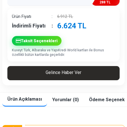
288 TL
İndirim
Ürün Fiyatı
:
6.912
TL
6.624
TL
İndirimli Fiyatı
:
Taksit Seçenekleri
Kuveyt Türk, Albaraka ve YapıKredi World kartları ile Bonus
özellikli bütün kartlarda geçerlidir.
Gelince Haber Ver
Ürün Açıklaması
Yorumlar (0)
Ödeme Seçenekle