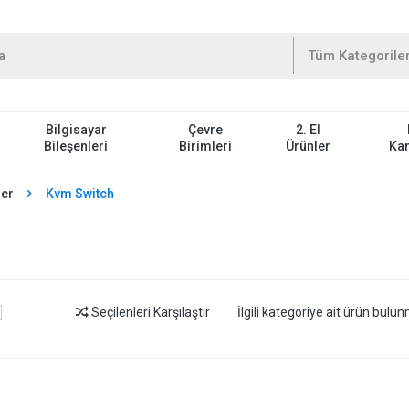
Bilgisayar
Çevre
2. El
Bileşenleri
Birimleri
Ürünler
Ka
ler
Kvm Switch
Seçilenleri Karşılaştır
İlgili kategoriye ait ürün bul