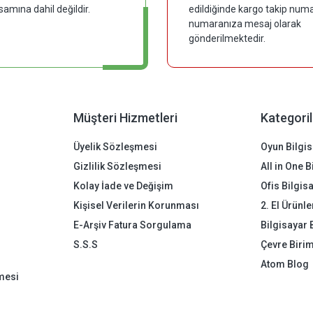
samına dahil değildir.
edildiğinde kargo takip numar
numaranıza mesaj olarak
gönderilmektedir.
Müşteri Hizmetleri
Kategoril
Üyelik Sözleşmesi
Oyun Bilgis
Gizlilik Sözleşmesi
All in One 
Kolay İade ve Değişim
Ofis Bilgis
Kişisel Verilerin Korunması
2. El Ürünle
E-Arşiv Fatura Sorgulama
Bilgisayar 
S.S.S
Çevre Birim
Atom Blog
mesi