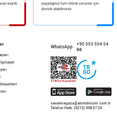
ası kayıtlı
yaşadığınız tüm teknik sorunlar için
destek alabilirsiniz.
er
+90 553 554 54
WhatsApp
88
ayarı
Bilgisayar
ayarı
r
Bileşenleri
leri
sanalmagaza@atombilisim.com.tr
Telefon Hattı: (0212) 908 07 24