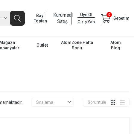
Kurumsal
Üye Ol
0
Bayi
Sepetim
Toptan
Satış
Giriş Yap
Mağaza
AtomZone Hafta
Atom
Outlet
mpanyaları
Sonu
Blog
unmamaktadır.
Görüntüle