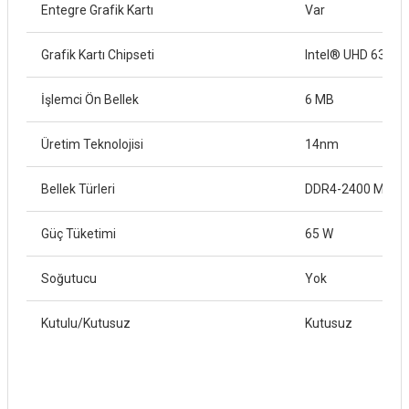
Entegre Grafik Kartı
Var
Grafik Kartı Chipseti
Intel® UHD 630
İşlemci Ön Bellek
6 MB
Üretim Teknolojisi
14nm
Bellek Türleri
DDR4-2400 MHz
Güç Tüketimi
65 W
Soğutucu
Yok
Kutulu/Kutusuz
Kutusuz