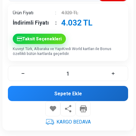
İndirim
Ürün Fiyatı
:
4.320
TL
4.032
TL
İndirimli Fiyatı
:
Taksit Seçenekleri
Kuveyt Türk, Albaraka ve YapıKredi World kartları ile Bonus
özellikli bütün kartlarda geçerlidir.
Sepete Ekle
KARGO BEDAVA