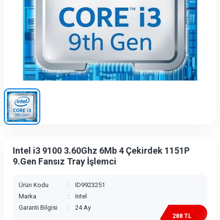
Intel i3 9100 3.60Ghz 6Mb 4 Çekirdek 1151P
9.Gen Fansız Tray İşlemci
Ürün Kodu
:
ID9923251
Marka
:
Intel
Garanti Bilgisi
:
24 Ay
288 TL