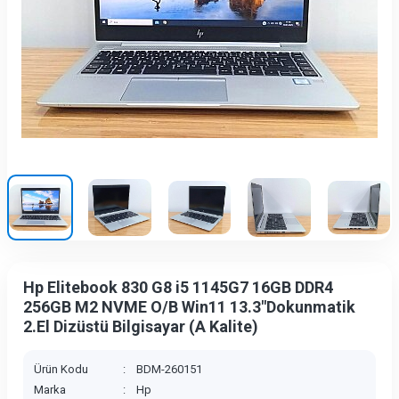
Hp Elitebook 830 G8 i5 1145G7 16GB DDR4
256GB M2 NVME O/B Win11 13.3"Dokunmatik
2.El Dizüstü Bilgisayar (A Kalite)
Ürün Kodu
:
BDM-260151
Marka
:
Hp