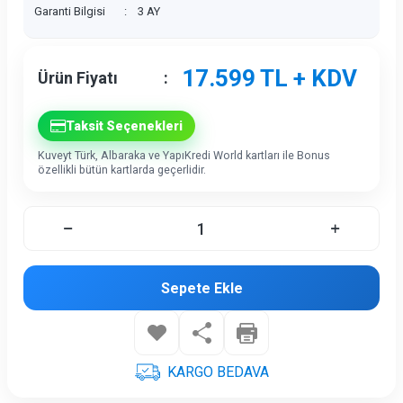
Garanti Bilgisi
:
3 AY
17.599
TL + KDV
Ürün Fiyatı
:
Taksit Seçenekleri
Kuveyt Türk, Albaraka ve YapıKredi World kartları ile Bonus
özellikli bütün kartlarda geçerlidir.
Sepete Ekle
KARGO BEDAVA