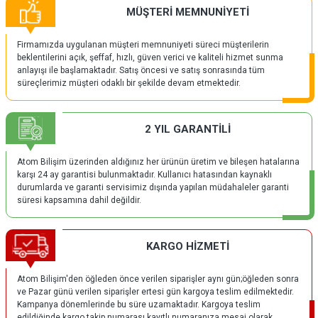
MÜŞTERİ MEMNUNİYETİ
Firmamızda uygulanan müşteri memnuniyeti süreci müşterilerin
beklentilerini açık, şeffaf, hızlı, güven verici ve kaliteli hizmet sunma
anlayışı ile başlamaktadır. Satış öncesi ve satış sonrasında tüm
süreçlerimiz müşteri odaklı bir şekilde devam etmektedir.
2 YIL GARANTİLİ
Atom Bilişim üzerinden aldığınız her ürünün üretim ve bileşen hatalarına
karşı 24 ay garantisi bulunmaktadır. Kullanıcı hatasından kaynaklı
durumlarda ve garanti servisimiz dışında yapılan müdahaleler garanti
süresi kapsamına dahil değildir.
KARGO HİZMETİ
Atom Bilişim'den öğleden önce verilen siparişler aynı gün;öğleden sonra
ve Pazar günü verilen siparişler ertesi gün kargoya teslim edilmektedir.
Kampanya dönemlerinde bu süre uzamaktadır. Kargoya teslim
edildiğinde kargo takip numarası kayıtlı numaranıza mesaj olarak