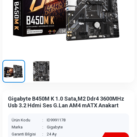
Gigabyte B450M K 1.0 Sata,M2 Ddr4 3600MHz
Usb 3.2 Hdmi Ses G.Lan AM4 mATX Anakart
Ürün Kodu
:
ID9991178
Marka
:
Gigabyte
Garanti Bilgisi
:
24 Ay