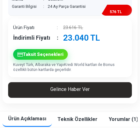
Garanti Bilgisi
:
24 Ay Parça Garantisi
576 TL
İndirim
Ürün Fiyatı
:
23.616
TL
23.040
TL
İndirimli Fiyatı
:
Taksit Seçenekleri
Kuveyt Türk, Albaraka ve YapıKredi World kartları ile Bonus
özellikli bütün kartlarda geçerlidir.
Gelince Haber Ver
Ürün Açıklaması
Teknik Özellikler
Yorumlar (1)