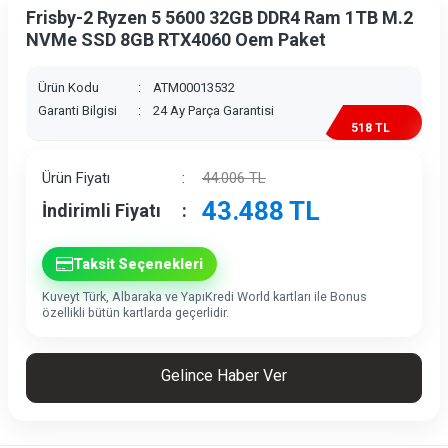
Frisby-2 Ryzen 5 5600 32GB DDR4 Ram 1TB M.2
NVMe SSD 8GB RTX4060 Oem Paket
Ürün Kodu
:
ATM00013532
Garanti Bilgisi
:
24 Ay Parça Garantisi
518 TL
İndirim
Ürün Fiyatı
:
44.006
TL
43.488
TL
İndirimli Fiyatı
:
Taksit Seçenekleri
Kuveyt Türk, Albaraka ve YapıKredi World kartları ile Bonus
özellikli bütün kartlarda geçerlidir.
Gelince Haber Ver