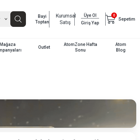
Kurumsal
Üye Ol
0
Bayi
Sepetim
Toptan
Satış
Giriş Yap
Mağaza
AtomZone Hafta
Atom
Outlet
mpanyaları
Sonu
Blog