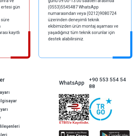
sonra ve
günü 09:00-13:00 saatleri arasında
 ertesi gün
(0553)5545487 WhatsApp
numarasından veya (0212)9080724
 süre
üzerinden deneyimli teknik
m
ekibimizden ürün montaj aşaması ve
ası kayıtlı
yaşadığınız tüm teknik sorunlar için
destek alabilirsiniz.
er
+90 553 554 54
WhatsApp
88
ayarı
Bilgisayar
ayarı
r
Bileşenleri
leri