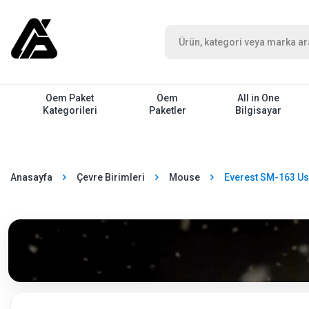
Oem Paket
Oem
All in One
Kategorileri
Paketler
Bilgisayar
Anasayfa
Çevre Birimleri
Mouse
Everest SM-163 Us