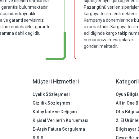
tim ve bileşen hatalarına
siparişler aynı gün;öğleden 
y garantisi bulunmaktadır.
Pazar günü verilen siparişler
hatasından kaynaklı
kargoya teslim edilmektedir.
 ve garanti servisimiz
Kampanya dönemlerinde bu
pılan müdahaleler garanti
uzamaktadır. Kargoya tesli
samına dahil değildir.
edildiğinde kargo takip numar
numaranıza mesaj olarak
gönderilmektedir.
Müşteri Hizmetleri
Kategoril
Üyelik Sözleşmesi
Oyun Bilgis
Gizlilik Sözleşmesi
All in One 
Kolay İade ve Değişim
Ofis Bilgis
Kişisel Verilerin Korunması
2. El Ürünle
E-Arşiv Fatura Sorgulama
Bilgisayar 
S.S.S
Çevre Birim