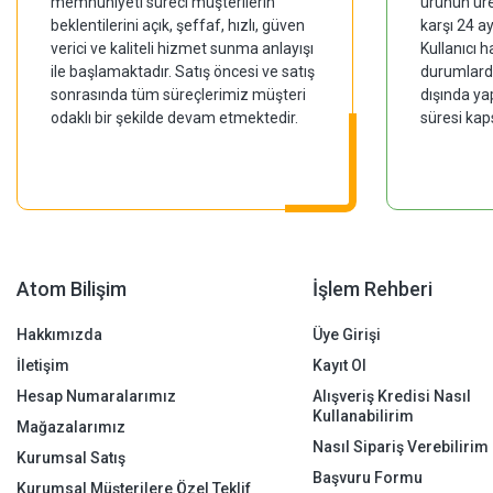
memnuniyeti süreci müşterilerin
ürünün üre
beklentilerini açık, şeffaf, hızlı, güven
karşı 24 a
verici ve kaliteli hizmet sunma anlayışı
Kullanıcı 
ile başlamaktadır. Satış öncesi ve satış
durumlarda
sonrasında tüm süreçlerimiz müşteri
dışında ya
odaklı bir şekilde devam etmektedir.
süresi kap
Atom Bilişim
İşlem Rehberi
Hakkımızda
Üye Girişi
İletişim
Kayıt Ol
Hesap Numaralarımız
Alışveriş Kredisi Nasıl
Kullanabilirim
Mağazalarımız
Nasıl Sipariş Verebilirim
Kurumsal Satış
Başvuru Formu
Kurumsal Müşterilere Özel Teklif