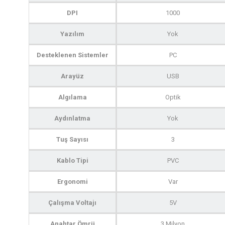
DPI
1000
Yazılım
Yok
Desteklenen Sistemler
PC
Arayüz
USB
Algılama
Optik
Aydınlatma
Yok
Tuş Sayısı
3
Kablo Tipi
PVC
Ergonomi
Var
Çalışma Voltajı
5V
Anahtar Ömrü
3 Milyon