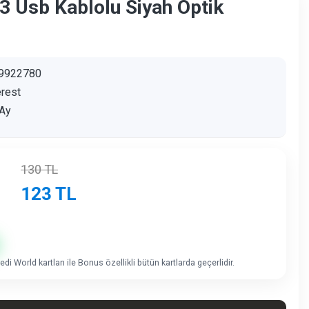
 Usb Kablolu Siyah Optik
9922780
rest
Ay
130
TL
123
TL
di World kartları ile Bonus özellikli bütün kartlarda geçerlidir.