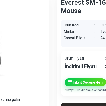
Everest SM-163
Mouse
Ürün Kodu
:
BD
Marka
:
Eve
Garanti Bilgisi
:
24 
Ürün Fiyatı
:
İndirimli Fiyatı
:
Taksit Seçenekleri
Kuveyt Türk, Albaraka ve YapıKre
üzerine gelin