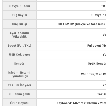
Klavye Düzeni
TR 
Tuş Sayısı
Kılavye: 10
Güç Girişi
DC 1.5V-3V (Klavye ve fare için)
Ayarlanabilir
V
Yükseklik
Boyut (Full/TKL)
Ful boyut (
USB Çoklayıcı
Y
Sensör
Optik Sensör
İşletim Sistemi
Windows/Mac OS
Uyumluluğu
Yazılım İhtiyacı
Y
Kullanım şekli
Tak-K
Ürün Boyutu
Keyboard: 446mm x 137mm x 25