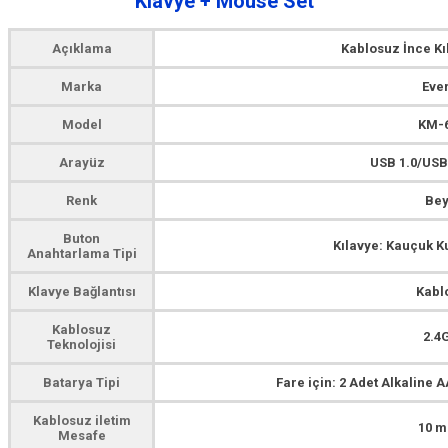
Klavye + Mouse Set
Açıklama
Kablosuz İnce Kı
Marka
Eve
Model
KM-
Arayüz
USB 1.0/USB
Renk
Be
Buton
Kılavye: Kauçuk K
Anahtarlama Tipi
Klavye Bağlantısı
Kabl
Kablosuz
2.4
Teknolojisi
Batarya Tipi
Fare için: 2 Adet Alkaline 
Kablosuz iletim
10 m
Mesafe