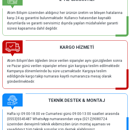
Atom Bilişim üzerinden aldığınız her ürünün üretim ve bileşen hatalarına
karşı 24 ay garantisi bulunmaktadır. Kullanıcı hatasından kaynaklı
durumlarda ve garanti servisimiz dışında yapılan müdahaleler garanti
süresi kapsamına dahil değildir.
KARGO HİZMETİ
Atom Bilişim'den öğleden önce verilen siparişler aynı gün;öğleden sonra
ve Pazar günü verilen siparişler ertesi gün kargoya teslim edilmektedir.
Kampanya dönemlerinde bu süre uzamaktadır. Kargoya teslim
edildiğinde kargo takip numarası kayıtlı numaranıza mesaj olarak
gönderilmektedir.
TEKNİK DESTEK & MONTAJ
Hafta içi 09:00-18:00 ve Cumartesi günü 09:00-13:00 saatleri arasında
(0553)5545487 WhatsApp numarasından veya (0212)9080724
üzerinden deneyimli teknik ekibimizden ürün montaj aşaması ve
yaşadığınız tüm teknik sorunlar için destek alabilirsiniz.