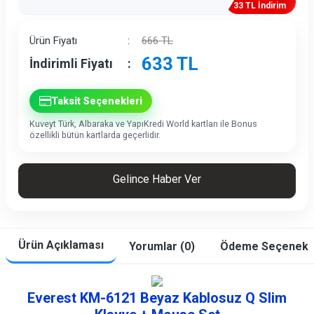
33 TL İndirim
Ürün Fiyatı
:
666
TL
633
TL
İndirimli Fiyatı
:
Taksit Seçenekleri
Kuveyt Türk, Albaraka ve YapıKredi World kartları ile Bonus
özellikli bütün kartlarda geçerlidir.
Gelince Haber Ver
Ürün Açıklaması
Yorumlar (0)
Ödeme Seçenekle
Everest KM-6121 Beyaz Kablosuz Q Slim