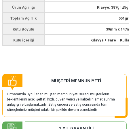
Ürün Ağırlığı
Klavye: 387gr ±5g
Toplam Ağırlık
551gr
Kutu Boyutu
39mm x 147
Kutu içeriği
Kılavye + Fare + Kul
MÜŞTERİ MEMNUNİYETİ
Firmamızda uygulanan müşteri memnuniyeti süreci müşterilerin
beklentilerini açık, şeffaf, hızlı, güven verici ve kaliteli hizmet sunma
anlayışı ile başlamaktadır. Satış öncesi ve satış sonrasında tüm
süreçlerimiz müşteri odaklı bir şekilde devam etmektedir.
2 YIL GARANTİLİ