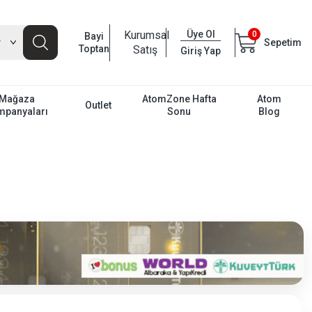
Kurumsal
Üye Ol
0
Bayi
Sepetim
Toptan
Satış
Giriş Yap
Mağaza
AtomZone Hafta
Atom
Outlet
mpanyaları
Sonu
Blog