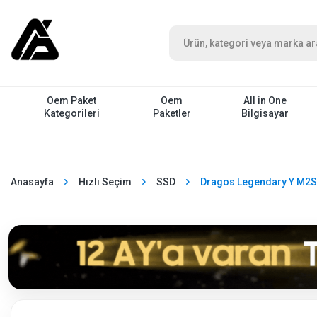
Oem Paket
Oem
All in One
Kategorileri
Paketler
Bilgisayar
Anasayfa
Hızlı Seçim
SSD
Dragos Legendary Y M2