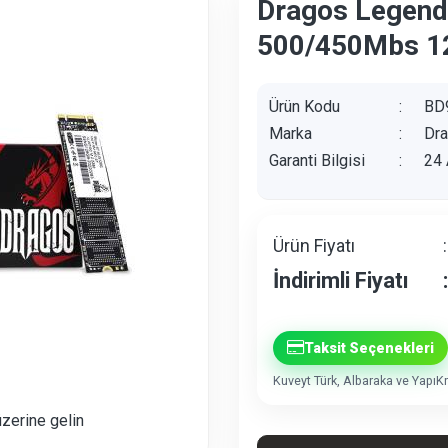
Dragos Legen
500/450Mbs 1
Ürün Kodu
:
BD
Marka
:
Dr
Garanti Bilgisi
:
24 
Ürün Fiyatı
:
İndirimli Fiyatı
:
Taksit Seçenekleri
Kuveyt Türk, Albaraka ve YapıKre
üzerine gelin