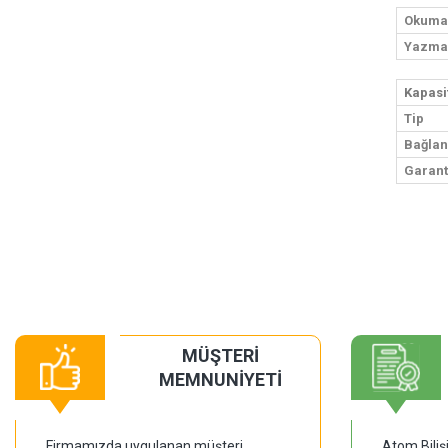
Okuma 
Yazma 
Kapasi
Tip
Bağlant
Garant
MÜŞTERİ
MEMNUNİYETİ
Firmamızda uygulanan müşteri
Atom Biliş