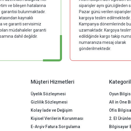
tim ve bileşen hatalarına
siparişler aynı gün;öğleden 
y garantisi bulunmaktadır.
Pazar günü verilen siparişler
hatasından kaynaklı
kargoya teslim edilmektedir.
 ve garanti servisimiz
Kampanya dönemlerinde bu
pılan müdahaleler garanti
uzamaktadır. Kargoya tesli
samına dahil değildir.
edildiğinde kargo takip numar
numaranıza mesaj olarak
gönderilmektedir.
Müşteri Hizmetleri
Kategoril
Üyelik Sözleşmesi
Oyun Bilgis
Gizlilik Sözleşmesi
All in One 
Kolay İade ve Değişim
Ofis Bilgis
Kişisel Verilerin Korunması
2. El Ürünle
E-Arşiv Fatura Sorgulama
Bilgisayar 