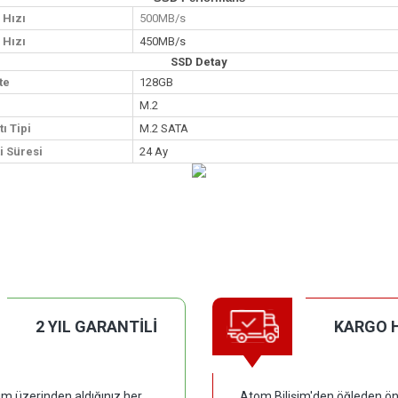
Hızı
500MB/s
Hızı
450MB/s
SSD Detay
te
128GB
M.2
ı Tipi
M.2 SATA
i Süresi
24 Ay
2 YIL GARANTİLİ
KARGO 
im üzerinden aldığınız her
Atom Bilişim'den öğleden ön