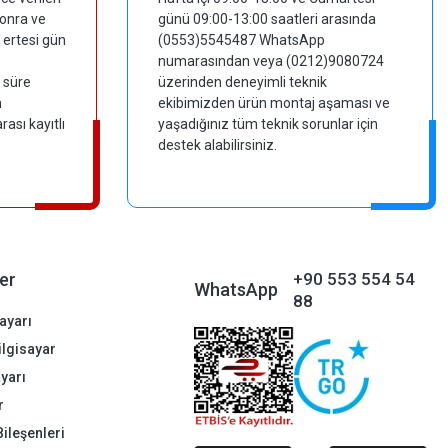
sonra ve
günü 09:00-13:00 saatleri arasında
 ertesi gün
(0553)5545487 WhatsApp
numarasından veya (0212)9080724
 süre
üzerinden deneyimli teknik
m
ekibimizden ürün montaj aşaması ve
ası kayıtlı
yaşadığınız tüm teknik sorunlar için
destek alabilirsiniz.
er
+90 553 554 54
WhatsApp
88
ayarı
Bilgisayar
ayarı
r
Bileşenleri