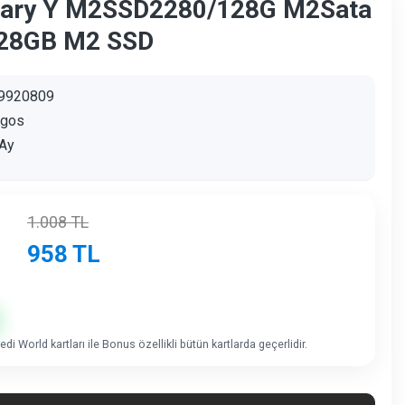
dary Y M2SSD2280/128G M2Sata
28GB M2 SSD
9920809
agos
Ay
1.008
TL
958
TL
di World kartları ile Bonus özellikli bütün kartlarda geçerlidir.