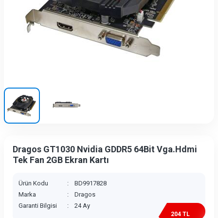
Dragos GT1030 Nvidia GDDR5 64Bit Vga.Hdmi
Tek Fan 2GB Ekran Kartı
Ürün Kodu
:
BD9917828
Marka
:
Dragos
Garanti Bilgisi
:
24 Ay
204 TL