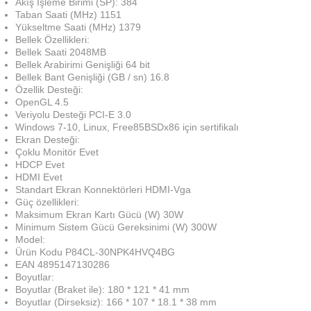
Akış İşleme Birimi (SP): 384
Taban Saati (MHz) 1151
Yükseltme Saati (MHz) 1379
Bellek Özellikleri:
Bellek Saati 2048MB
Bellek Arabirimi Genişliği 64 bit
Bellek Bant Genişliği (GB / sn) 16.8
Özellik Desteği:
OpenGL 4.5
Veriyolu Desteği PCI-E 3.0
Windows 7-10, Linux, Free85BSDx86 için sertifikalı
Ekran Desteği:
Çoklu Monitör Evet
HDCP Evet
HDMI Evet
Standart Ekran Konnektörleri HDMI-Vga
Güç özellikleri:
Maksimum Ekran Kartı Gücü (W) 30W
Minimum Sistem Gücü Gereksinimi (W) 300W
Model:
Ürün Kodu P84CL-30NPK4HVQ4BG
EAN 4895147130286
Boyutlar:
Boyutlar (Braket ile): 180 * 121 * 41 mm
Boyutlar (Dirseksiz): 166 * 107 * 18.1 * 38 mm