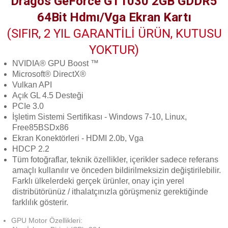
Dragos GeForce GT1030 2GB GDDR5
64Bit Hdmı/Vga Ekran Kartı
(SIFIR, 2 YIL GARANTİLİ ÜRÜN, KUTUSU
YOKTUR)
NVIDIA® GPU Boost ™
Microsoft® DirectX®
Vulkan API
Açık GL 4.5 Desteği
PCIe 3.0
İşletim Sistemi Sertifikası - Windows 7-10, Linux,
Free85BSDx86
Ekran Konektörleri - HDMI 2.0b, Vga
HDCP 2.2
Tüm fotoğraflar, teknik özellikler, içerikler sadece referans
amaçlı kullanılır ve önceden bildirilmeksizin değiştirilebilir.
Farklı ülkelerdeki gerçek ürünler, onay için yerel
distribütörünüz / ithalatçınızla görüşmeniz gerektiğinde
farklılık gösterir.
GPU Motor Özellikleri: