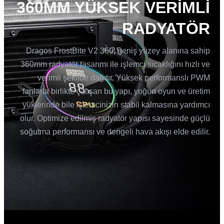
360MM YÜKSEK VERİMLİ
RADYATÖR
Dragos FrostBite V2 360, geniş yüzey alanına sahip
360mm radyatör tasarımı ile işlemci sıcaklığını hızlı ve
verimli şekilde dağıtır. Yüksek performanslı PWM
fanlarla birlikte çalışan bu yapı, yoğun oyun ve üretim
yüklerinde bile işlemcinizin stabil kalmasına yardımcı
olur. Optimize edilmiş radyatör yapısı sayesinde güçlü
soğutma performansı ve dengeli hava akışı elde edilir.