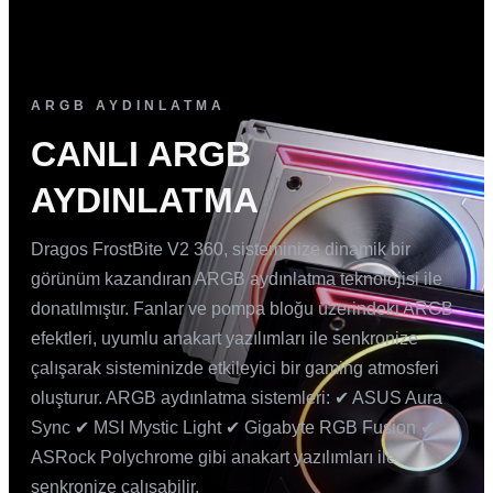
ARGB AYDINLATMA
CANLI ARGB
AYDINLATMA
Dragos FrostBite V2 360, sisteminize dinamik bir
görünüm kazandıran ARGB aydınlatma teknolojisi ile
donatılmıştır. Fanlar ve pompa bloğu üzerindeki ARGB
efektleri, uyumlu anakart yazılımları ile senkronize
çalışarak sisteminizde etkileyici bir gaming atmosferi
oluşturur. ARGB aydınlatma sistemleri: ✔ ASUS Aura
Sync ✔ MSI Mystic Light ✔ Gigabyte RGB Fusion ✔
ASRock Polychrome gibi anakart yazılımları ile
senkronize çalışabilir.