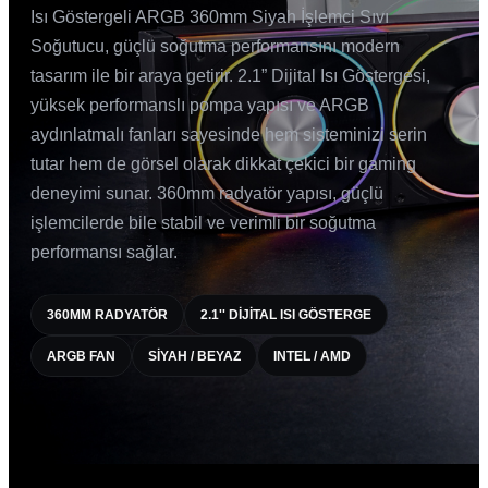
Isı Göstergeli ARGB 360mm Siyah İşlemci Sıvı
Soğutucu, güçlü soğutma performansını modern
tasarım ile bir araya getirir. 2.1” Dijital Isı Göstergesi,
yüksek performanslı pompa yapısı ve ARGB
aydınlatmalı fanları sayesinde hem sisteminizi serin
tutar hem de görsel olarak dikkat çekici bir gaming
deneyimi sunar. 360mm radyatör yapısı, güçlü
işlemcilerde bile stabil ve verimli bir soğutma
performansı sağlar.
360MM RADYATÖR
2.1'' DIJITAL ISI GÖSTERGE
ARGB FAN
SIYAH / BEYAZ
INTEL / AMD