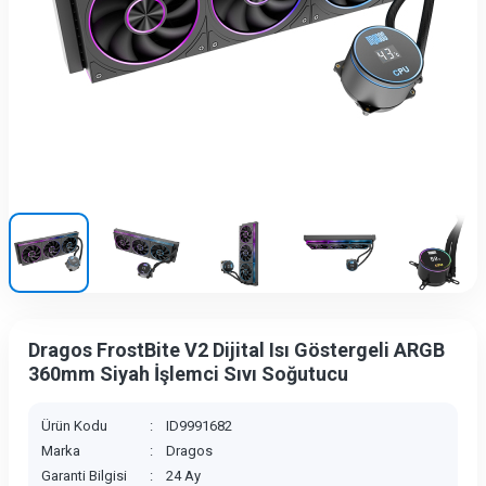
Dragos FrostBite V2 Dijital Isı Göstergeli ARGB
360mm Siyah İşlemci Sıvı Soğutucu
Ürün Kodu
:
ID9991682
Marka
:
Dragos
Garanti Bilgisi
:
24 Ay