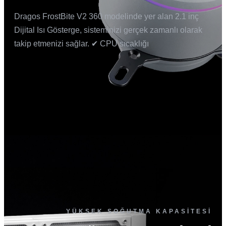
Dragos FrostBite V2 360 modelinde yer alan 2.1 inç
Dijital Isı Gösterge, sisteminizi gerçek zamanlı olarak
takip etmenizi sağlar. ✔ CPU sıcaklığı
YÜKSEK SOĞUTMA KAPASİTESİ