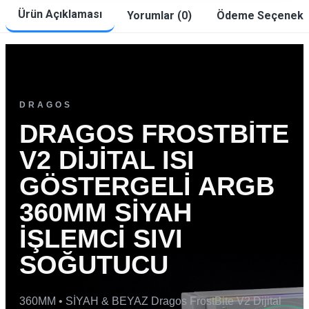
Ürün Açıklaması
Yorumlar (0)
Ödeme Seçenekle
DRAGOS
DRAGOS FROSTBITE
V2 DIJITAL ISI
GÖSTERGELI ARGB
360MM SIYAH
İŞLEMCI SIVI
SOĞUTUCU
360MM • SİYAH & BEYAZ Dragos FrostBite V2 Dijital