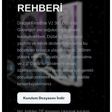
REHBERİ
Dragos FrostBite V2 360 Dijital Isı
Göstergeli sıvı soğutucu için gerekli
kurulum rehberi, Dijital Isı Göstergesi
yazılımı ve teknik destek dosyalarına bu
bölümden kolayca ulaşabilirsiniz. 360mm
yüksek verimli radyatör, ARGB aydınlatma
ve 2.1” Dijital Isı Göstergeli ekran
özelliklerinden tam verim almak için gerekli
dosyaları indirerek kurulumu hızlı şekilde
tamamlayabilirsiniz.
Kurulum Dosyasını İndir
Not: İndirilen ZIP dosyasını çıkararak kurulum