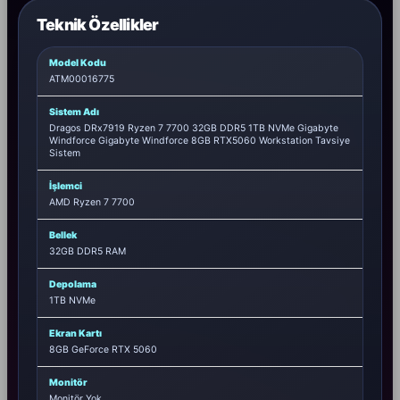
Teknik Özellikler
Model Kodu
ATM00016775
Sistem Adı
Dragos DRx7919 Ryzen 7 7700 32GB DDR5 1TB NVMe Gigabyte
Windforce Gigabyte Windforce 8GB RTX5060 Workstation Tavsiye
Sistem
İşlemci
AMD Ryzen 7 7700
Bellek
32GB DDR5 RAM
Depolama
1TB NVMe
Ekran Kartı
8GB GeForce RTX 5060
Monitör
Monitör Yok