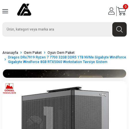
0
Anasayfa
Oem Paket
Oyun Oem Paket
Dragos DRx7919 Ryzen 7 7700 32GB DDR5 1TB NVMe Gigabyte Windforce
Gigabyte Windforce 8GB RTX5060 Workstation Tavsiye Sistem