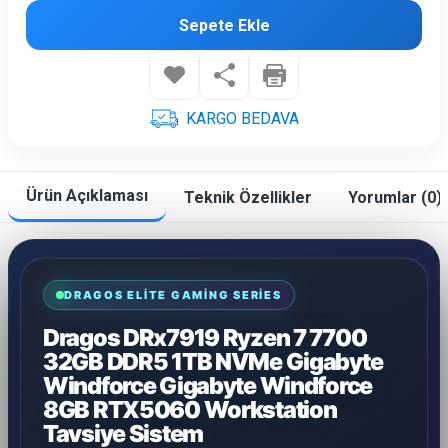
Sepete Ekle
KARGO BEDAVA
Ürün Açıklaması
Teknik Özellikler
Yorumlar (0)
DRAGOS ELITE GAMING SERIES
Dragos DRx7919 Ryzen 7 7700
32GB DDR5 1TB NVMe Gigabyte
Windforce Gigabyte Windforce
8GB RTX5060 Workstation
Tavsiye Sistem