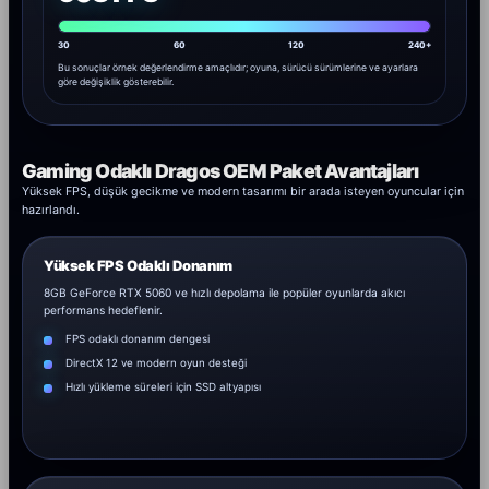
30
60
120
240+
Bu sonuçlar örnek değerlendirme amaçlıdır; oyuna, sürücü sürümlerine ve ayarlara
göre değişiklik gösterebilir.
Gaming Odaklı Dragos OEM Paket Avantajları
Yüksek FPS, düşük gecikme ve modern tasarımı bir arada isteyen oyuncular için
hazırlandı.
Yüksek FPS Odaklı Donanım
8GB GeForce RTX 5060 ve hızlı depolama ile popüler oyunlarda akıcı
performans hedeflenir.
FPS odaklı donanım dengesi
DirectX 12 ve modern oyun desteği
Hızlı yükleme süreleri için SSD altyapısı