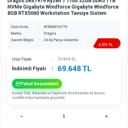
Dragos DRx7919 Ryzen 7 7700 32GB DDR5 1TB
NVMe Gigabyte Windforce Gigabyte Windforce
8GB RTX5060 Workstation Tavsiye Sistem
Ürün Kodu
:
ATM00016775
Marka
:
Dragos
Garanti Bilgisi
:
24 Ay Parça Garantisi
2.271 TL
İndirim
Ürün Fiyatı
:
71.919
TL
69.648
TL
İndirimli Fiyatı
:
Taksit Seçenekleri
Kuveyt Türk, Albaraka ve YapıKredi World kartları ile Bonus
özellikli bütün kartlarda geçerlidir.