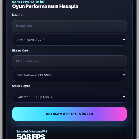
CANLI FPS TAHMINI
Oyun Performansını Hesapla
İşlemci
Ekran Kartı
Oyun / Ayar
ORTALAMA FPS'YI GÖSTER
Tahmini Ortalama FPS
508 FPS