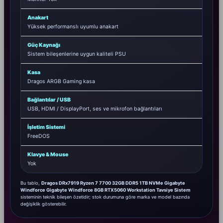
Anakart
Yüksek performanslı uyumlu anakart
Güç Kaynağı
Sistem bileşenlerine uygun kaliteli PSU
Kasa
Dragos ARGB Gaming kasa
Bağlantılar / USB
USB, HDMI / DisplayPort, ses ve mikrofon bağlantıları
İşletim Sistemi
FreeDOS
Klavye & Mouse
Yok
Bu tablo,
Dragos DRx7919 Ryzen 7 7700 32GB DDR5 1TB NVMe Gigabyte
Windforce Gigabyte Windforce 8GB RTX5060 Workstation Tavsiye Sistem
sisteminin teknik bileşen özetidir; stok durumuna göre marka ve model bazında
değişiklik gösterebilir.