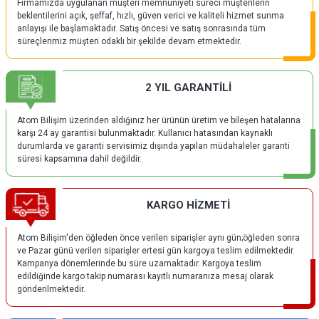
Firmamızda uygulanan müşteri memnuniyeti süreci müşterilerin
beklentilerini açık, şeffaf, hızlı, güven verici ve kaliteli hizmet sunma
anlayışı ile başlamaktadır. Satış öncesi ve satış sonrasında tüm
süreçlerimiz müşteri odaklı bir şekilde devam etmektedir.
2 YIL GARANTİLİ
Atom Bilişim üzerinden aldığınız her ürünün üretim ve bileşen hatalarına
karşı 24 ay garantisi bulunmaktadır. Kullanıcı hatasından kaynaklı
durumlarda ve garanti servisimiz dışında yapılan müdahaleler garanti
süresi kapsamına dahil değildir.
KARGO HİZMETİ
Atom Bilişim'den öğleden önce verilen siparişler aynı gün;öğleden sonra
ve Pazar günü verilen siparişler ertesi gün kargoya teslim edilmektedir.
Kampanya dönemlerinde bu süre uzamaktadır. Kargoya teslim
edildiğinde kargo takip numarası kayıtlı numaranıza mesaj olarak
gönderilmektedir.