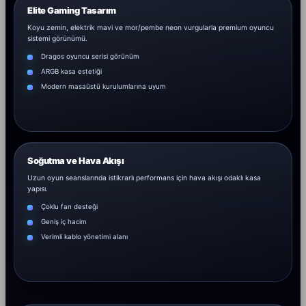
Elite Gaming Tasarım
Koyu zemin, elektrik mavi ve mor/pembe neon vurgularla premium oyuncu
sistemi görünümü.
Dragos oyuncu serisi görünüm
ARGB kasa estetiği
Modern masaüstü kurulumlarına uyum
Soğutma ve Hava Akışı
Uzun oyun seanslarında istikrarlı performans için hava akışı odaklı kasa
yapısı.
Çoklu fan desteği
Geniş iç hacim
Verimli kablo yönetimi alanı