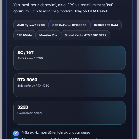
Yeni nesil oyun deneyimi, akıcı FPS ve premium masaüstü
görünümü için tasarlanmış modern
Dragos OEM Paket
.
AMD Ryzen 7 7700
8GB GeForce RTX 5060
32GB DDR5 RAM
1TB NVMe
Monitör Yok
Model Kodu: ATM00016775
8C / 16T
AMD Ryzen 7 7700
RTX 5060
8GB GeForce RTX 5060
32GB
Çoklu görev belleği
Yüksek Hz monitörler için akıcı oyun deneyimi