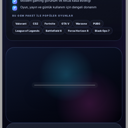
Modern gaming görünüm ve ARGB kasa estetiği
Oyun, yayın ve günlük kullanım için dengeli donanım
BU OEM PAKET ILE POPÜLER OYUNLAR
Valorant
CS2
Fortnite
GTA V
Warzone
PUBG
League of Legends
Battlefield 6
Forza Horizon 6
Black Ops 7
DRAGOS