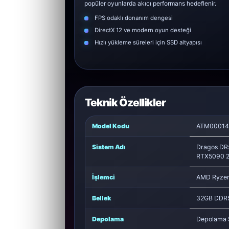
popüler oyunlarda akıcı performans hedeflenir.
FPS odaklı donanım dengesi
DirectX 12 ve modern oyun desteği
Hızlı yükleme süreleri için SSD altyapısı
Teknik Özellikler
Model Kodu
ATM00014
Sistem Adı
Dragos DR
RTX5090 2
İşlemci
AMD Ryzen
Bellek
32GB DDR
Depolama
Depolama 