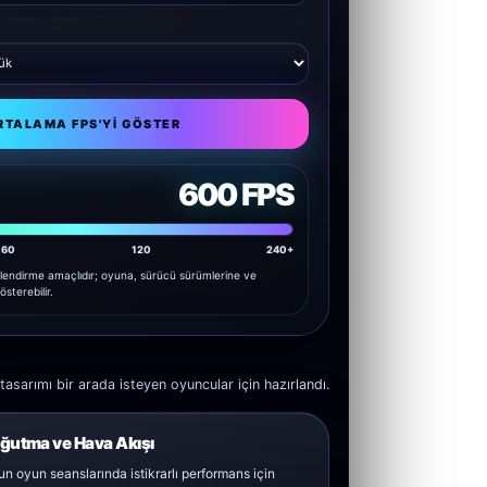
RTALAMA FPS'YI GÖSTER
600 FPS
60
120
240+
lendirme amaçlıdır; oyuna, sürücü sürümlerine ve
österebilir.
arımı bir arada isteyen oyuncular için hazırlandı.
ğutma ve Hava Akışı
n oyun seanslarında istikrarlı performans için