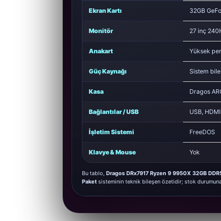
Ekran Kartı
32GB GeFo
Monitör
27 inç 240
Anakart
Yüksek per
Güç Kaynağı
Sistem bile
Kasa
Dragos AR
Bağlantılar / USB
USB, HDMI /
İşletim Sistemi
FreeDOS
Klavye & Mouse
Yok
Bu tablo,
Dragos DRx7917 Ryzen 9 9950X 32GB DD
Paket
sisteminin teknik bileşen özetidir; stok durumun