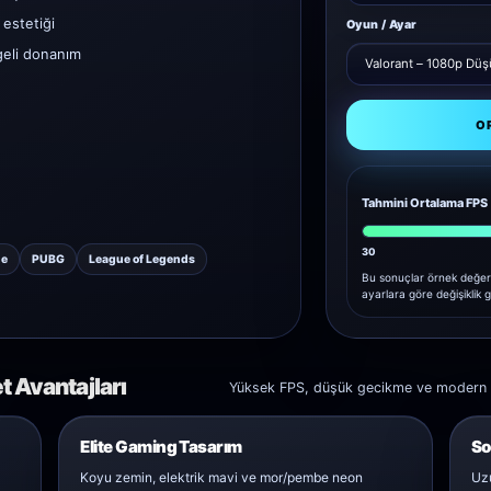
estetiği
Oyun / Ayar
geli donanım
O
Tahmini Ortalama FPS
30
ne
PUBG
League of Legends
Bu sonuçlar örnek değer
ayarlara göre değişiklik g
 Avantajları
Yüksek FPS, düşük gecikme ve modern tas
Elite Gaming Tasarım
So
Koyu zemin, elektrik mavi ve mor/pembe neon
Uzu