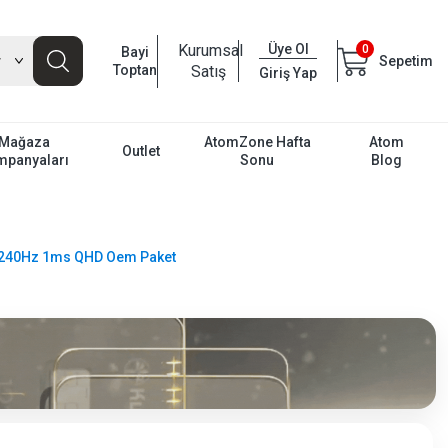
Kurumsal
Üye Ol
0
Bayi
Sepetim
Toptan
Satış
Giriş Yap
Mağaza
AtomZone Hafta
Atom
Outlet
mpanyaları
Sonu
Blog
 240Hz 1ms QHD Oem Paket