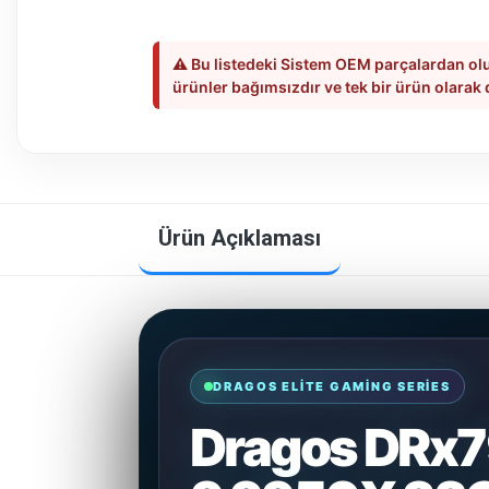
⚠️ Bu listedeki Sistem OEM parçalardan olu
ürünler bağımsızdır ve tek bir ürün olarak
Ürün Açıklaması
DRAGOS ELITE GAMING SERIES
Dragos DRx7