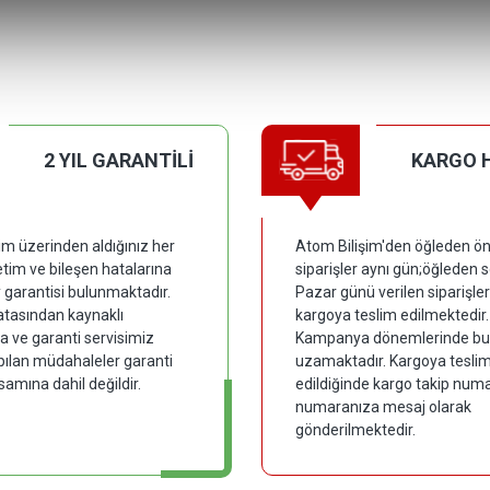
2 YIL GARANTİLİ
KARGO 
im üzerinden aldığınız her
Atom Bilişim'den öğleden ön
tim ve bileşen hatalarına
siparişler aynı gün;öğleden 
y garantisi bulunmaktadır.
Pazar günü verilen siparişler
hatasından kaynaklı
kargoya teslim edilmektedir.
 ve garanti servisimiz
Kampanya dönemlerinde bu
pılan müdahaleler garanti
uzamaktadır. Kargoya tesli
samına dahil değildir.
edildiğinde kargo takip numar
numaranıza mesaj olarak
gönderilmektedir.