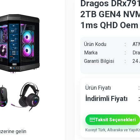
Dragos DRx79
2TB GEN4 NVM
1ms QHD Oem 
Ürün Kodu
:
AT
Marka
:
Dr
Garanti Bilgisi
:
24 
Ürün Fiyatı
:
İndirimli Fiyatı
:
Taksit Seçenekleri
Kuveyt Türk, Albaraka ve YapıKre
üzerine gelin