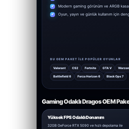
Modern gaming görünüm ve ARGB kasa 
Oyun, yayın ve günlük kullanım için den
BU OEM PAKET ILE POPÜLER OYUNLAR
Valorant
CS2
Fortnite
GTA V
Warzo
Battlefield 6
Forza Horizon 6
Black Ops 7
Gaming Odaklı Dragos OEM Paket
Yüksek FPS Odaklı Donanım
32GB GeForce RTX 5090 ve hızlı depolama ile