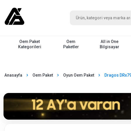
Oem Paket
Oem
All in One
Kategorileri
Paketler
Bilgisayar
Anasayfa
Oem Paket
Oyun Oem Paket
Dragos DRx79