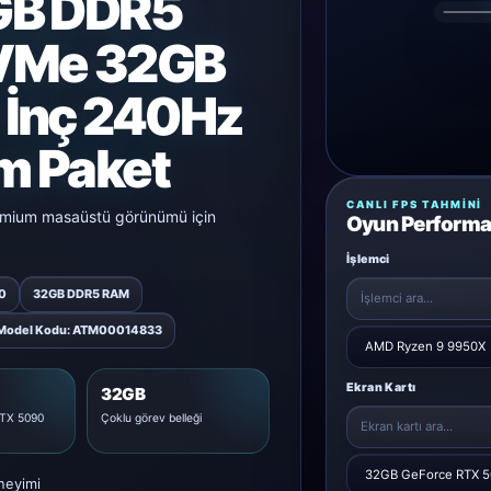
GB DDR5
VMe 32GB
İnç 240Hz
m Paket
CANLI FPS TAHMINI
remium masaüstü görünümü için
Oyun Performa
İşlemci
0
32GB DDR5 RAM
Model Kodu: ATM00014833
Ekran Kartı
32GB
TX 5090
Çoklu görev belleği
neyimi