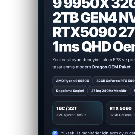
9 9950X 32
2TB GEN4 N
RTX5090 27 
1ms QHD Oe
Yeni nesil oyun deneyimi, akıcı FPS ve p
tasarlanmış modern
Dragos OEM Paket
.
AMD Ryzen 9 9950X
32GB GeForce RTX 509
Depolama Seçimi
27 inç 240Hz Monitör
16C / 32T
RTX 5090
AMD Ryzen 9 9950X
32GB GeForce R
Yüksek Hz monitörler için akıcı oyun de