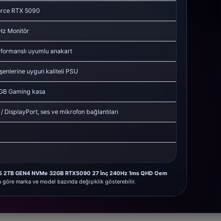
rce RTX 5090
Hz Monitör
formanslı uyumlu anakart
şenlerine uygun kaliteli PSU
GB Gaming kasa
 DisplayPort, ses ve mikrofon bağlantıları
R5 2TB GEN4 NVMe 32GB RTX5090 27 İnç 240Hz 1ms QHD Oem
a göre marka ve model bazında değişiklik gösterebilir.