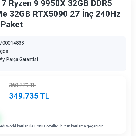
17 Ryzen 9 9950X 32GB DDR5
e 32GB RTX5090 27 İnç 240Hz
Paket
M00014833
agos
Ay Parça Garantisi
360.779
TL
349.735
TL
di World kartları ile Bonus özellikli bütün kartlarda geçerlidir.