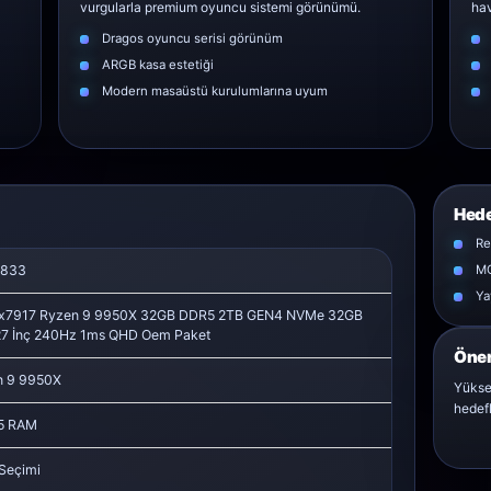
vurgularla premium oyuncu sistemi görünümü.
hav
Dragos oyuncu serisi görünüm
ARGB kasa estetiği
Modern masaüstü kurulumlarına uyum
Hede
Re
833
MO
Ya
x7917 Ryzen 9 9950X 32GB DDR5 2TB GEN4 NVMe 32GB
7 İnç 240Hz 1ms QHD Oem Paket
Öner
 9 9950X
Yükse
hedefl
5 RAM
Seçimi