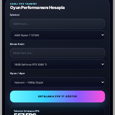
CANLI FPS TAHMINI
Oyun Performansını Hesapla
İşlemci
Ekran Kartı
Oyun / Ayar
ORTALAMA FPS'YI GÖSTER
Tahmini Ortalama FPS