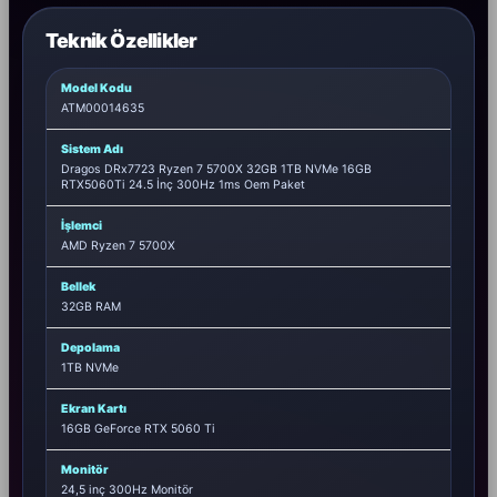
Teknik Özellikler
Model Kodu
ATM00014635
Sistem Adı
Dragos DRx7723 Ryzen 7 5700X 32GB 1TB NVMe 16GB
RTX5060Ti 24.5 İnç 300Hz 1ms Oem Paket
İşlemci
AMD Ryzen 7 5700X
Bellek
32GB RAM
Depolama
1TB NVMe
Ekran Kartı
16GB GeForce RTX 5060 Ti
Monitör
24,5 inç 300Hz Monitör