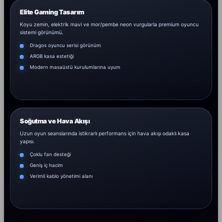
Elite Gaming Tasarım
Koyu zemin, elektrik mavi ve mor/pembe neon vurgularla premium oyuncu
sistemi görünümü.
Dragos oyuncu serisi görünüm
ARGB kasa estetiği
Modern masaüstü kurulumlarına uyum
Soğutma ve Hava Akışı
Uzun oyun seanslarında istikrarlı performans için hava akışı odaklı kasa
yapısı.
Çoklu fan desteği
Geniş iç hacim
Verimli kablo yönetimi alanı