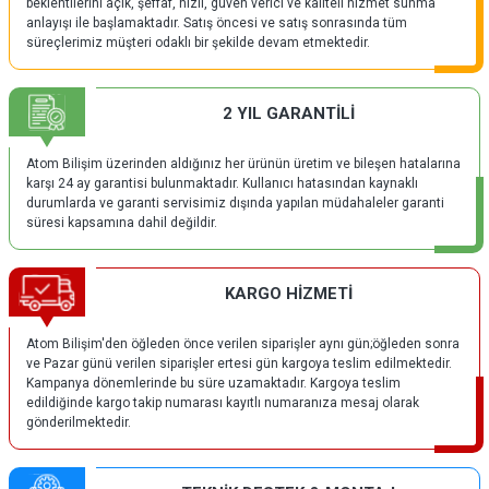
beklentilerini açık, şeffaf, hızlı, güven verici ve kaliteli hizmet sunma
anlayışı ile başlamaktadır. Satış öncesi ve satış sonrasında tüm
süreçlerimiz müşteri odaklı bir şekilde devam etmektedir.
2 YIL GARANTİLİ
Atom Bilişim üzerinden aldığınız her ürünün üretim ve bileşen hatalarına
karşı 24 ay garantisi bulunmaktadır. Kullanıcı hatasından kaynaklı
durumlarda ve garanti servisimiz dışında yapılan müdahaleler garanti
süresi kapsamına dahil değildir.
KARGO HİZMETİ
Atom Bilişim'den öğleden önce verilen siparişler aynı gün;öğleden sonra
ve Pazar günü verilen siparişler ertesi gün kargoya teslim edilmektedir.
Kampanya dönemlerinde bu süre uzamaktadır. Kargoya teslim
edildiğinde kargo takip numarası kayıtlı numaranıza mesaj olarak
gönderilmektedir.