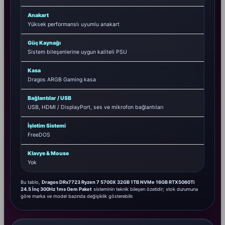
Anakart
Yüksek performanslı uyumlu anakart
Güç Kaynağı
Sistem bileşenlerine uygun kaliteli PSU
Kasa
Dragos ARGB Gaming kasa
Bağlantılar / USB
USB, HDMI / DisplayPort, ses ve mikrofon bağlantıları
İşletim Sistemi
FreeDOS
Klavye & Mouse
Yok
Bu tablo,
Dragos DRx7723 Ryzen 7 5700X 32GB 1TB NVMe 16GB RTX5060Ti
24.5 İnç 300Hz 1ms Oem Paket
sisteminin teknik bileşen özetidir; stok durumuna
göre marka ve model bazında değişiklik gösterebilir.