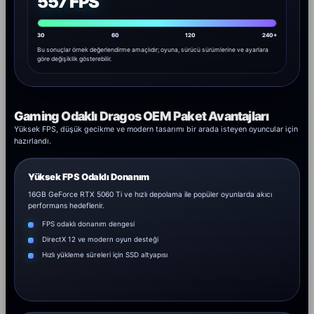
557 FPS
30
60
120
240+
Bu sonuçlar örnek değerlendirme amaçlıdır; oyuna, sürücü sürümlerine ve ayarlara
göre değişiklik gösterebilir.
Gaming Odaklı Dragos OEM Paket Avantajları
Yüksek FPS, düşük gecikme ve modern tasarımı bir arada isteyen oyuncular için
hazırlandı.
Yüksek FPS Odaklı Donanım
16GB GeForce RTX 5060 Ti ve hızlı depolama ile popüler oyunlarda akıcı
performans hedeflenir.
FPS odaklı donanım dengesi
DirectX 12 ve modern oyun desteği
Hızlı yükleme süreleri için SSD altyapısı