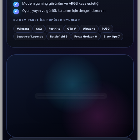
Modern gaming görünüm ve ARGB kasa estetiği
Oyun, yayın ve günlük kullanım için dengeli donanım
BU OEM PAKET ILE POPÜLER OYUNLAR
Valorant
CS2
Fortnite
GTA V
Warzone
PUBG
League of Legends
Battlefield 6
Forza Horizon 6
Black Ops 7
DRAGOS