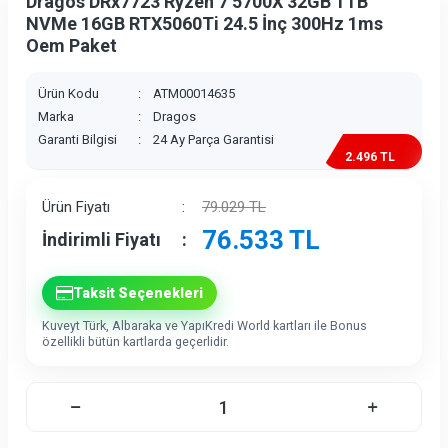
Dragos DRx7723 Ryzen 7 5700X 32GB 1TB
NVMe 16GB RTX5060Ti 24.5 İnç 300Hz 1ms
Oem Paket
Ürün Kodu
:
ATM00014635
Marka
:
Dragos
Garanti Bilgisi
:
24 Ay Parça Garantisi
2.496 TL
İndirim
Ürün Fiyatı
:
79.029
TL
76.533
TL
İndirimli Fiyatı
:
Taksit Seçenekleri
Kuveyt Türk, Albaraka ve YapıKredi World kartları ile Bonus
özellikli bütün kartlarda geçerlidir.