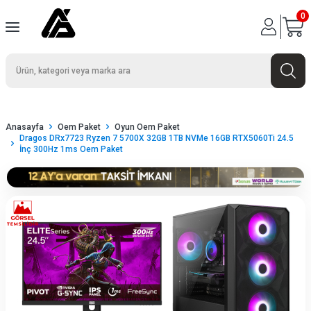
0
Anasayfa
Oem Paket
Oyun Oem Paket
Dragos DRx7723 Ryzen 7 5700X 32GB 1TB NVMe 16GB RTX5060Ti 24.5
İnç 300Hz 1ms Oem Paket