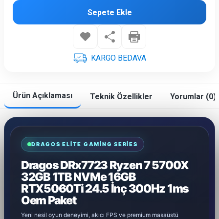
Sepete Ekle
KARGO BEDAVA
Ürün Açıklaması
Teknik Özellikler
Yorumlar (0)
DRAGOS ELITE GAMING SERIES
Dragos DRx7723 Ryzen 7 5700X
32GB 1TB NVMe 16GB
RTX5060Ti 24.5 İnç 300Hz 1ms
Oem Paket
Yeni nesil oyun deneyimi, akıcı FPS ve premium masaüstü