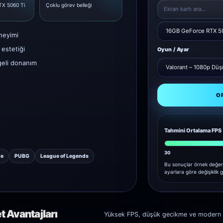
X 5060 Ti
Çoklu görev belleği
neyimi
estetiği
Oyun / Ayar
geli donanım
O
Tahmini Ortalama FPS
30
ne
PUBG
League of Legends
Bu sonuçlar örnek değer
ayarlara göre değişiklik g
 Avantajları
Yüksek FPS, düşük gecikme ve modern tas