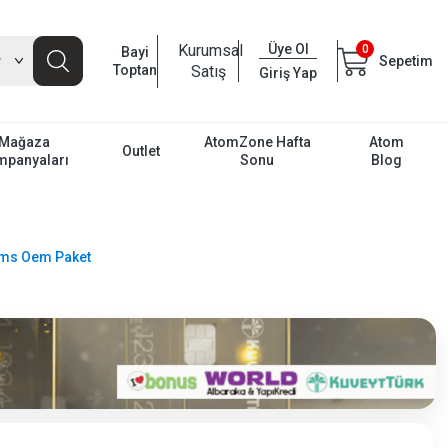
Kurumsal
Üye Ol
0
Bayi
Sepetim
Toptan
Satış
Giriş Yap
Mağaza
AtomZone Hafta
Atom
Outlet
mpanyaları
Sonu
Blog
1ms Oem Paket