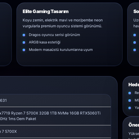
Elite Gaming Tasarım
So
Koyu zemin, elektrik mavi ve mor/pembe neon
Uzu
vurgularla premium oyuncu sistemi görünümü.
hav
Dragos oyuncu serisi görünüm
ARGB kasa estetiği
Modern masaüstü kurulumlarına uyum
Hede
Re
631
MO
Ya
x7719 Ryzen 7 5700X 32GB 1TB NVMe 16GB RTX5060Ti
300Hz 1ms Oem Paket
Öner
 7 5700X
Yükse