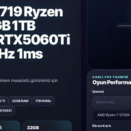
719 Ryzen
B 1TB
RTX5060Ti
0Hz 1ms
CANLI FPS TAHMINI
remium masaüstü görünümü için
Oyun Performa
İşlemci
 Ti
32GB RAM
1TB NVMe
0014631
Ekran Kartı
i
32GB