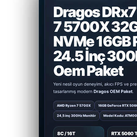
Dragos DRx7
7 5700X 32G
NVMe 16GB 
24.5 İnç 30
Oem Paket
Yeni nesil oyun deneyimi, akıcı FPS ve p
tasarlanmış modern
Dragos OEM Paket
.
AMD Ryzen 7 5700X
16GB GeForce RTX 5060
24,5 inç 300Hz Monitör
Model Kodu: ATM0
8C / 16T
RTX 5060 T