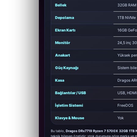
Bellek
32GB RAM
Depolama
1TB NVMe
Ekran Kartı
16GB GeFo
Monitör
24,5 inç 3
Anakart
Yüksek per
Güç Kaynağı
Sistem bile
Kasa
Dragos AR
Bağlantılar / USB
USB, HDMI /
İşletim Sistemi
FreeDOS
Klavye & Mouse
Yok
Bu tablo,
Dragos DRx7719 Ryzen 7 5700X 32GB 1TB
teknik bileşen özetidir; stok durumuna göre marka ve m