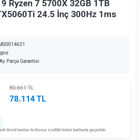
9 Ryzen 7 5700X 32GB 1TB
X5060Ti 24.5 İnç 300Hz 1ms
M00014631
agos
Ay Parça Garantisi
80.661
TL
78.114
TL
di World kartları ile Bonus özellikli bütün kartlarda geçerlidir.