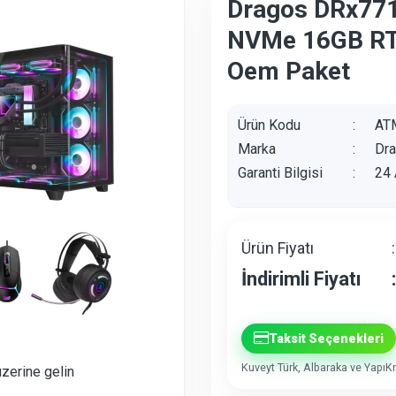
Dragos DRx771
NVMe 16GB RT
Oem Paket
Ürün Kodu
:
AT
Marka
:
Dr
Garanti Bilgisi
:
24 
Ürün Fiyatı
:
İndirimli Fiyatı
:
Taksit Seçenekleri
Kuveyt Türk, Albaraka ve YapıKre
üzerine gelin