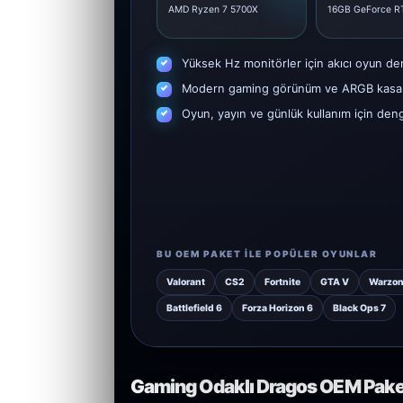
AMD Ryzen 7 5700X
16GB GeForce RT
Yüksek Hz monitörler için akıcı oyun de
Modern gaming görünüm ve ARGB kasa 
Oyun, yayın ve günlük kullanım için den
BU OEM PAKET ILE POPÜLER OYUNLAR
Valorant
CS2
Fortnite
GTA V
Warzo
Battlefield 6
Forza Horizon 6
Black Ops 7
Gaming Odaklı Dragos OEM Paket