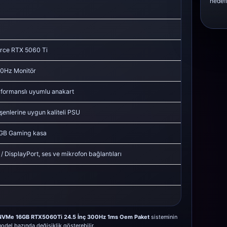
hedefl
rce RTX 5060 Ti
00Hz Monitör
formanslı uyumlu anakart
şenlerine uygun kaliteli PSU
GB Gaming kasa
 DisplayPort, ses ve mikrofon bağlantıları
 NVMe 16GB RTX5060Ti 24.5 İnç 300Hz 1ms Oem Paket
sisteminin
odel bazında değişiklik gösterebilir.