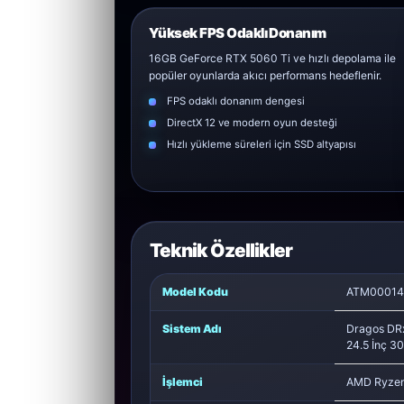
Yüksek FPS Odaklı Donanım
16GB GeForce RTX 5060 Ti ve hızlı depolama ile
popüler oyunlarda akıcı performans hedeflenir.
FPS odaklı donanım dengesi
DirectX 12 ve modern oyun desteği
Hızlı yükleme süreleri için SSD altyapısı
Teknik Özellikler
Model Kodu
ATM00014
Sistem Adı
Dragos DR
24.5 İnç 
İşlemci
AMD Ryzen