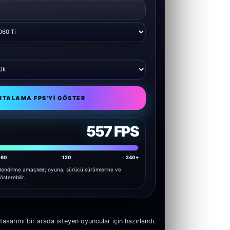
RTALAMA FPS'YI GÖSTER
557 FPS
60
120
240+
lendirme amaçlıdır; oyuna, sürücü sürümlerine ve
österebilir.
arımı bir arada isteyen oyuncular için hazırlandı.