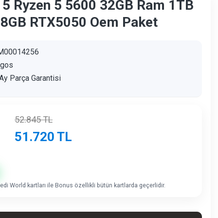
15 Ryzen 5 5600 32GB Ram 1TB
8GB RTX5050 Oem Paket
M00014256
agos
Ay Parça Garantisi
52.845
TL
51.720
TL
di World kartları ile Bonus özellikli bütün kartlarda geçerlidir.