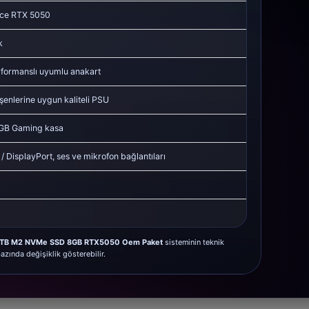
ce RTX 5050
k
formanslı uyumlu anakart
şenlerine uygun kaliteli PSU
GB Gaming kasa
 DisplayPort, ses ve mikrofon bağlantıları
 1TB M2 NVMe SSD 8GB RTX5050 Oem Paket
sisteminin teknik
zında değişiklik gösterebilir.