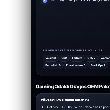
Oyun, yayın ve günlük kullanım için den
BU OEM PAKET ILE POPÜLER OYUNLAR
Valorant
CS2
Fortnite
GTA V
Warzo
Battlefield 6
Forza Horizon 6
Black Ops 7
Gaming Odaklı Dragos OEM Paket
Yüksek FPS Odaklı Donanım
8GB GeForce RTX 5050 ve hızlı depolama ile popü