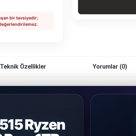
şan bir tavsiyedir;
 değerlendirilemez.
Teknik Özellikler
Yorumlar (0)
515 Ryzen