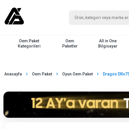
Oem Paket
Oem
All in One
Kategorileri
Paketler
Bilgisayar
Anasayfa
Oem Paket
Oyun Oem Paket
Dragos DRx75