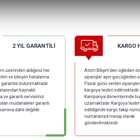
2 YIL GARANTİLİ
KARGO 
im üzerinden aldığınız her
Atom Bilişim'den öğleden ön
tim ve bileşen hatalarına
siparişler aynı gün;öğleden 
y garantisi bulunmaktadır.
Pazar günü verilen siparişler
hatasından kaynaklı
kargoya teslim edilmektedir.
 ve garanti servisimiz
Kampanya dönemlerinde bu
pılan müdahaleler garanti
uzamaktadır. Kargoya tesli
samına dahil değildir.
edildiğinde kargo takip numar
numaranıza mesaj olarak
gönderilmektedir.