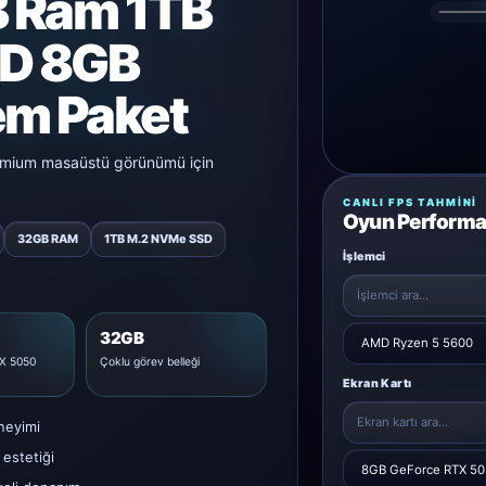
 Ram 1TB
D 8GB
m Paket
remium masaüstü görünümü için
CANLI FPS TAHMINI
Oyun Performa
32GB RAM
1TB M.2 NVMe SSD
İşlemci
32GB
X 5050
Çoklu görev belleği
Ekran Kartı
neyimi
estetiği