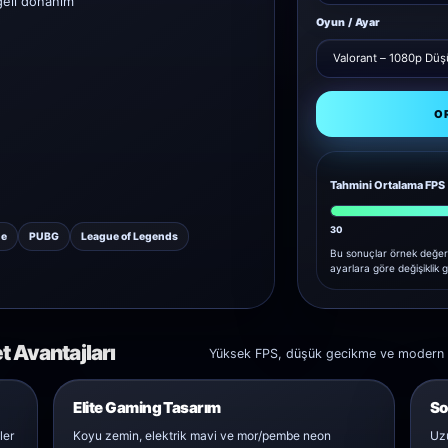
geli donanım
Oyun / Ayar
O
Tahmini Ortalama FPS
30
ne
PUBG
League of Legends
Bu sonuçlar örnek değer
ayarlara göre değişiklik g
 Avantajları
Yüksek FPS, düşük gecikme ve modern tas
Elite Gaming Tasarım
So
ler
Koyu zemin, elektrik mavi ve mor/pembe neon
Uzu