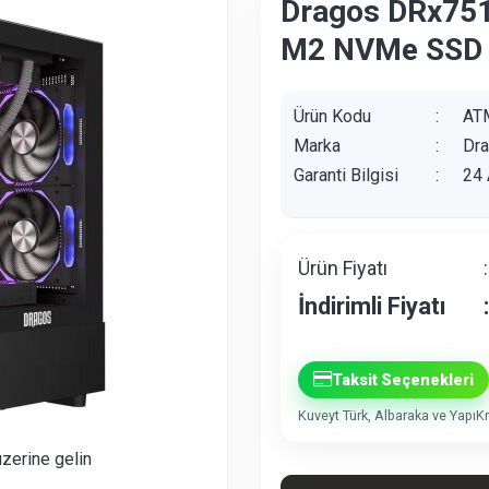
Dragos DRx75
M2 NVMe SSD 
Ürün Kodu
:
AT
Marka
:
Dr
Garanti Bilgisi
:
24 
Ürün Fiyatı
:
İndirimli Fiyatı
:
Taksit Seçenekleri
Kuveyt Türk, Albaraka ve YapıKre
üzerine gelin