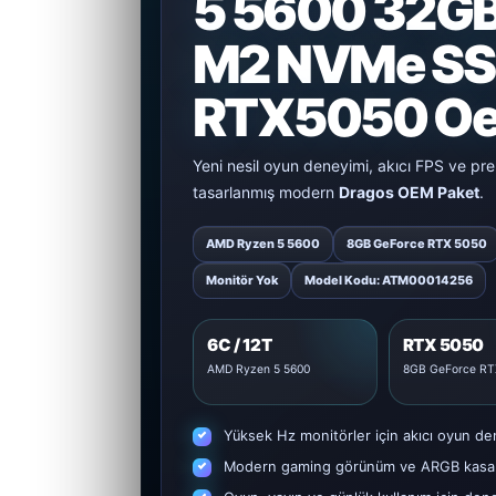
5 5600 32GB
M2 NVMe SS
RTX5050 Oe
Yeni nesil oyun deneyimi, akıcı FPS ve p
tasarlanmış modern
Dragos OEM Paket
.
AMD Ryzen 5 5600
8GB GeForce RTX 5050
Monitör Yok
Model Kodu: ATM00014256
6C / 12T
RTX 5050
AMD Ryzen 5 5600
8GB GeForce RT
Yüksek Hz monitörler için akıcı oyun de
Modern gaming görünüm ve ARGB kasa 