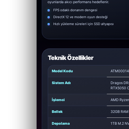
oyunlarda akıcı performans hedeflenir.
FPS odaklı donanım dengesi
DirectX 12 ve modern oyun desteği
Hızlı yükleme süreleri için SSD altyapısı
Teknik Özellikler
Model Kodu
ATM00014
Sistem Adı
Dragos DR
RTX5050 O
İşlemci
AMD Ryzen
Bellek
32GB RAM
Depolama
1TB M.2 N