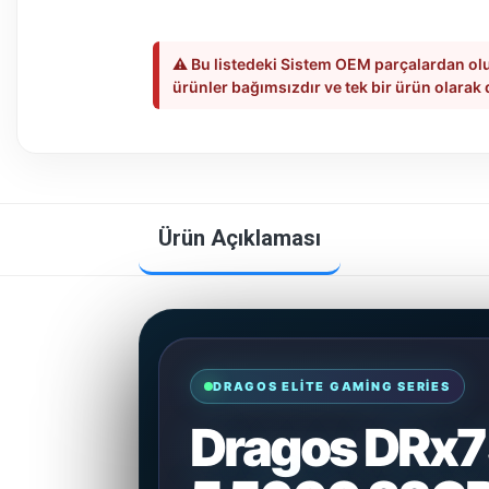
⚠️ Bu listedeki Sistem OEM parçalardan olu
ürünler bağımsızdır ve tek bir ürün olarak
Ürün Açıklaması
DRAGOS ELITE GAMING SERIES
Dragos DRx7