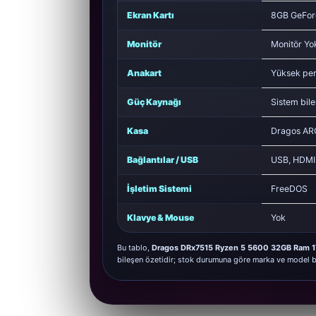
Ekran Kartı
8GB GeFor
Monitör
Monitör Yo
Anakart
Yüksek per
Güç Kaynağı
Sistem bile
Kasa
Dragos AR
Bağlantılar / USB
USB, HDMI /
İşletim Sistemi
FreeDOS
Klavye & Mouse
Yok
Bu tablo,
Dragos DRx7515 Ryzen 5 5600 32GB Ram
bileşen özetidir; stok durumuna göre marka ve model ba