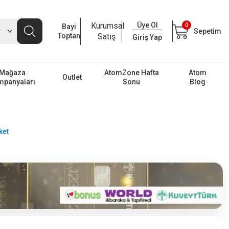
Kurumsal
Üye Ol
0
Bayi
Sepetim
Toptan
Satış
Giriş Yap
Mağaza
AtomZone Hafta
Atom
Outlet
mpanyaları
Sonu
Blog
ket