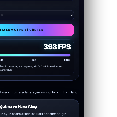
RTALAMA FPS'YI GÖSTER
398 FPS
60
120
240+
lendirme amaçlıdır; oyuna, sürücü sürümlerine ve
österebilir.
arımı bir arada isteyen oyuncular için hazırlandı.
ğutma ve Hava Akışı
n oyun seanslarında istikrarlı performans için