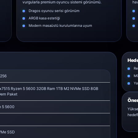
vurgularla premium oyuncu sistemi görünümü.
hav
Dragos oyuncu serisi görünüm
ARGB kasa estetiği
Modern masaüstü kurulumlarına uyum
Hede
Re
256
MO
Ya
x7515 Ryzen 5 5600 32GB Ram 1TB M2 NVMe SSD 8GB
em Paket
Öner
 5 5600
Yükse
hedefl
VMe SSD