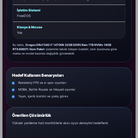
İşletim Sistemi
FreeDOS
Klavye & Mouse
Yok
Bu tablo,
Dragos DRx7340 i7 14700K 32GB DDR5 Ram 1TB NVMe 16GB
RTX4060Ti Oem Paket
sisteminin teknik bileşen özetidir; stok durumuna göre
marka ve model bazında değişiklik gösterebilir.
Hedef Kullanım Senaryoları
Rekabetçi FPS ve e-spor oyunları
MOBA, Battle Royale ve hikayeli oyunlar
Yayın, içerik üretimi ve çoklu görev
Önerilen Çözünürlük
Yüksek yenileme hızlı monitörlerle akıcı oyun deneyimi hedeflenir.