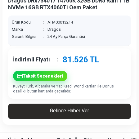
Dragos DRx7340 i7 14700K 32GB DDR5 Ram 1TB
NVMe 16GB RTX4060Ti Oem Paket
Ürün Kodu
:
ATM00013214
Marka
:
Dragos
Garanti Bilgisi
:
24 Ay Parça Garantisi
81.526
TL
İndirimli Fiyatı
:
Taksit Seçenekleri
Kuveyt Türk, Albaraka ve YapıKredi World kartları ile Bonus
özellikli bütün kartlarda geçerlidir.
Gelince Haber Ver