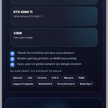
RTX 4060 Ti
16GB GeForce RTX 4060 Ti
32GB
Çoklu görev belleği
Yüksek Hz monitörler için akıcı oyun deneyimi
Modern gaming görünüm ve ARGB kasa estetiği
Oyun, yayın ve günlük kullanım için dengeli donanım
BU OEM PAKET ILE POPÜLER OYUNLAR
Valorant
CS2
Fortnite
GTA V
Warzone
PUBG
League of Legends
Battlefield 6
Forza Horizon 6
Black Ops 7