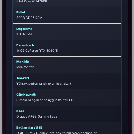
Intel Core i7 14700K
Bellek
32GB DDR5 RAM
Depolama
1TB NVMe
Ekran Kartı
16GB GeForce RTX 4060 Ti
Monitör
Monitör Yok
Anakart
Yüksek performanslı uyumlu anakart
Güç Kaynağı
Sistem bileşenlerine uygun kaliteli PSU
Kasa
Dragos ARGB Gaming kasa
Bağlantılar / USB
USB, HDMI / DisplayPort, ses ve mikrofon bağlantıları