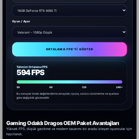
Oyun / Ayar
ORTALAMA FPS'YI GÖSTER
Tahmini Ortalama FPS
594 FPS
30
60
120
240+
Bu sonuçlar örnek değerlendirme amaçlıdır; oyuna, sürücü sürümlerine ve ayarlara
göre değişiklik gösterebilir.
Gaming Odaklı Dragos OEM Paket Avantajları
Yüksek FPS, düşük gecikme ve modern tasarımı bir arada isteyen oyuncular için
hazırlandı.