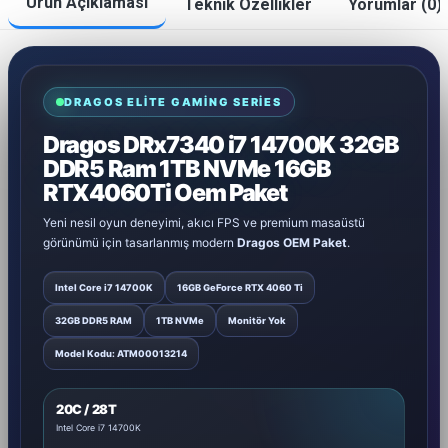
Ürün Açıklaması
Teknik Özellikler
Yorumlar (0)
DRAGOS ELITE GAMING SERIES
Dragos DRx7340 i7 14700K 32GB
DDR5 Ram 1TB NVMe 16GB
RTX4060Ti Oem Paket
Yeni nesil oyun deneyimi, akıcı FPS ve premium masaüstü
görünümü için tasarlanmış modern
Dragos OEM Paket
.
Intel Core i7 14700K
16GB GeForce RTX 4060 Ti
32GB DDR5 RAM
1TB NVMe
Monitör Yok
Model Kodu: ATM00013214
20C / 28T
Intel Core i7 14700K