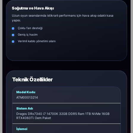
Soğutma ve Hava Akışı
Uzun oyun seanslarında istikrarlı performans için hava akışı odaklı kasa
yapısı.
Çoklu fan desteği
Geniş iç hacim
Verimli kablo yönetimi alanı
Teknik Özellikler
Model Kodu
ATM00013214
Sistem Adı
Dragos DRx7340 i7 14700K 32GB DDR5 Ram 1TB NVMe 16GB
RTX4060Ti Oem Paket
İşlemci