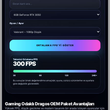
Oyun / Ayar
ORTALAMA FPS'YI GÖSTER
Tahmini Ortalama FPS
300 FPS
30
60
120
240+
Bu sonuçlar örnek değerlendirme amaçlıdır; oyuna, sürücü sürümlerine ve ayarlara
göre değişiklik gösterebilir.
Gaming Odaklı Dragos OEM Paket Avantajları
Yüksek FPS, düşük gecikme ve modern tasarımı bir arada isteyen oyuncular için