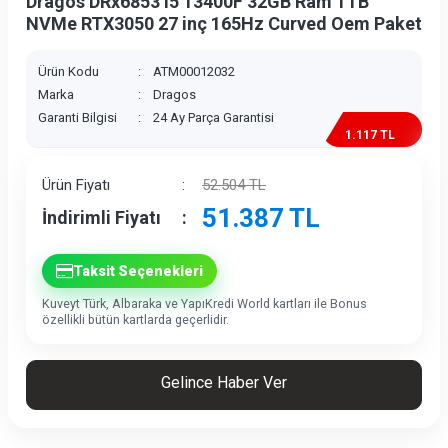
Dragos DRx6853 i5 13400F 32GB Ram 1TB
NVMe RTX3050 27 inç 165Hz Curved Oem Paket
Ürün Kodu
:
ATM00012032
Marka
:
Dragos
Garanti Bilgisi
:
24 Ay Parça Garantisi
1.117 TL
İndirim
Ürün Fiyatı
:
52.504
TL
51.387
TL
İndirimli Fiyatı
:
Taksit Seçenekleri
Kuveyt Türk, Albaraka ve YapıKredi World kartları ile Bonus
özellikli bütün kartlarda geçerlidir.
Gelince Haber Ver