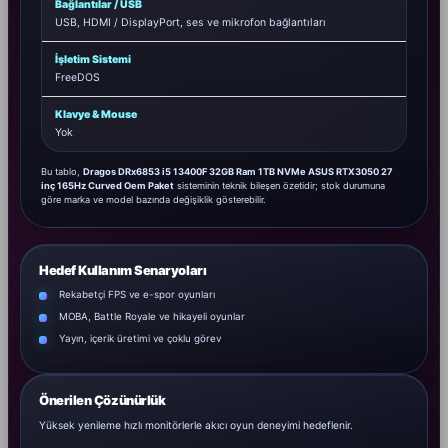
Bağlantılar / USB
USB, HDMI / DisplayPort, ses ve mikrofon bağlantıları
İşletim Sistemi
FreeDOS
Klavye & Mouse
Yok
Bu tablo,
Dragos DRx6853 i5 13400F 32GB Ram 1TB NVMe ASUS RTX3050 27
inç 165Hz Curved Oem Paket
sisteminin teknik bileşen özetidir; stok durumuna
göre marka ve model bazında değişiklik gösterebilir.
Hedef Kullanım Senaryoları
Rekabetçi FPS ve e-spor oyunları
MOBA, Battle Royale ve hikayeli oyunlar
Yayın, içerik üretimi ve çoklu görev
Önerilen Çözünürlük
Yüksek yenileme hızlı monitörlerle akıcı oyun deneyimi hedeflenir.