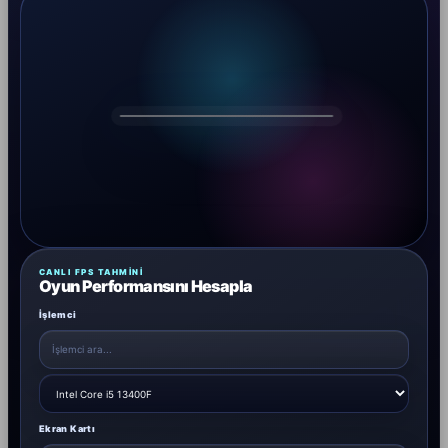
DRAGOS
CANLI FPS TAHMINI
Oyun Performansını Hesapla
İşlemci
Ekran Kartı