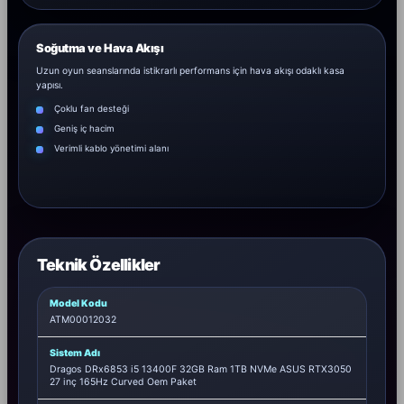
Soğutma ve Hava Akışı
Uzun oyun seanslarında istikrarlı performans için hava akışı odaklı kasa
yapısı.
Çoklu fan desteği
Geniş iç hacim
Verimli kablo yönetimi alanı
Teknik Özellikler
Model Kodu
ATM00012032
Sistem Adı
Dragos DRx6853 i5 13400F 32GB Ram 1TB NVMe ASUS RTX3050
27 inç 165Hz Curved Oem Paket