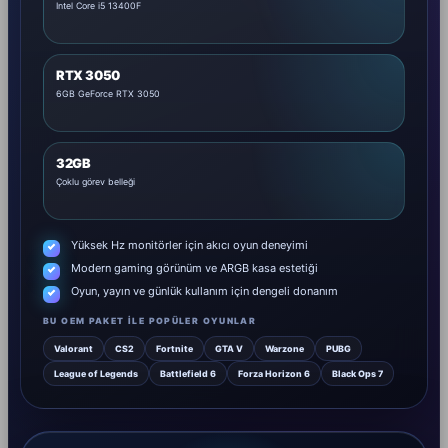
Intel Core i5 13400F
RTX 3050
6GB GeForce RTX 3050
32GB
Çoklu görev belleği
Yüksek Hz monitörler için akıcı oyun deneyimi
Modern gaming görünüm ve ARGB kasa estetiği
Oyun, yayın ve günlük kullanım için dengeli donanım
BU OEM PAKET ILE POPÜLER OYUNLAR
Valorant
CS2
Fortnite
GTA V
Warzone
PUBG
League of Legends
Battlefield 6
Forza Horizon 6
Black Ops 7