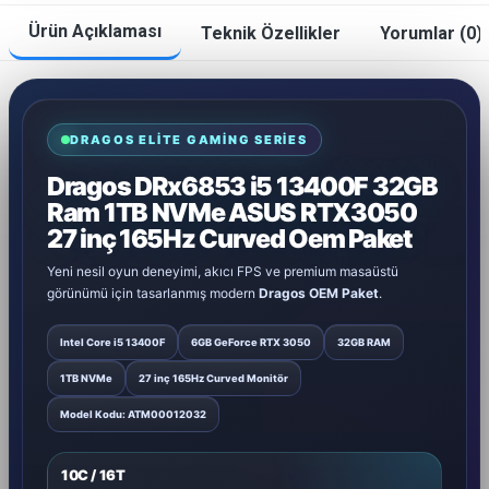
Ürün Açıklaması
Teknik Özellikler
Yorumlar (0)
DRAGOS ELITE GAMING SERIES
Dragos DRx6853 i5 13400F 32GB
Ram 1TB NVMe ASUS RTX3050
27 inç 165Hz Curved Oem Paket
Yeni nesil oyun deneyimi, akıcı FPS ve premium masaüstü
görünümü için tasarlanmış modern
Dragos OEM Paket
.
Intel Core i5 13400F
6GB GeForce RTX 3050
32GB RAM
1TB NVMe
27 inç 165Hz Curved Monitör
Model Kodu: ATM00012032
10C / 16T