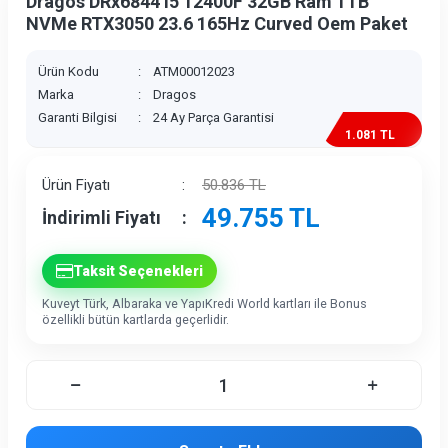
Dragos DRx6844 i5 12400F 32GB Ram 1TB
NVMe RTX3050 23.6 165Hz Curved Oem Paket
Ürün Kodu
:
ATM00012023
Marka
:
Dragos
Garanti Bilgisi
:
24 Ay Parça Garantisi
1.081 TL
İndirim
Ürün Fiyatı
:
50.836
TL
49.755
TL
İndirimli Fiyatı
:
Taksit Seçenekleri
Kuveyt Türk, Albaraka ve YapıKredi World kartları ile Bonus
özellikli bütün kartlarda geçerlidir.