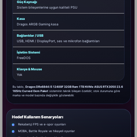
Güç Kaynağı
Sistem bileşenlerine uygun kaliteli PSU
Kasa
Dragos ARGB Gaming kasa
Bağlantılar / USB
USB, HDMI / DisplayPort, ses ve mikrofon bağlantıları
İşletim Sistemi
FreeDOS
Klavye & Mouse
Yok
Bu tablo,
Dragos DRx6844 i5 12400F 32GB Ram 1TB NVMe ASUS RTX3050 23.6
165Hz Curved Oem Paket
sisteminin teknik bileşen özetidir; stok durumuna göre
marka ve model bazında değişiklik gösterebilir.
Hedef Kullanım Senaryoları
Rekabetçi FPS ve e-spor oyunları
MOBA, Battle Royale ve hikayeli oyunlar