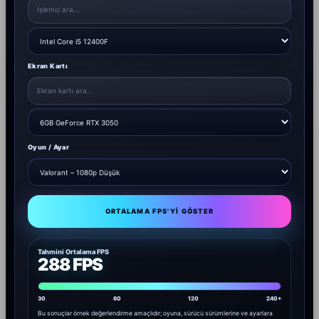
Ekran Kartı
Oyun / Ayar
ORTALAMA FPS'YI GÖSTER
Tahmini Ortalama FPS
288 FPS
30
60
120
240+
Bu sonuçlar örnek değerlendirme amaçlıdır; oyuna, sürücü sürümlerine ve ayarlara