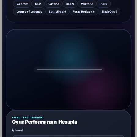
Valorant
CS2
Fortnite
GTA V
Warzone
PUBG
League of Legends
Battlefield 6
Forza Horizon 6
Black Ops 7
DRAGOS
CANLI FPS TAHMINI
Oyun Performansını Hesapla
İşlemci