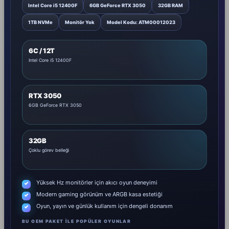
Intel Core i5 12400F
6GB GeForce RTX 3050
32GB RAM
1TB NVMe
Monitör Yok
Model Kodu: ATM00012023
6C / 12T
Intel Core i5 12400F
RTX 3050
6GB GeForce RTX 3050
32GB
Çoklu görev belleği
Yüksek Hz monitörler için akıcı oyun deneyimi
Modern gaming görünüm ve ARGB kasa estetiği
Oyun, yayın ve günlük kullanım için dengeli donanım
BU OEM PAKET ILE POPÜLER OYUNLAR