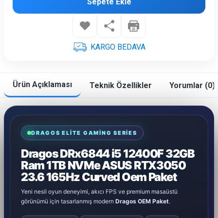
Sepete Ekle
KARGO BEDAVA
Ürün Açıklaması
Teknik Özellikler
Yorumlar (0)
DRAGOS ELITE GAMING SERIES
Dragos DRx6844 i5 12400F 32GB
Ram 1TB NVMe ASUS RTX3050
23.6 165Hz Curved Oem Paket
Yeni nesil oyun deneyimi, akıcı FPS ve premium masaüstü
görünümü için tasarlanmış modern
Dragos OEM Paket
.