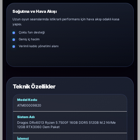
Soğutma ve Hava Akışı
Uzun oyun seanslarında istikrarlı performans için hava akışı odaklı kasa
yapısı.
Çoklu fan desteği
Geniş iç hacim
Verimli kablo yönetimi alanı
Teknik Özellikler
Model Kodu
ATM00009820
Sistem Adı
Dragos DRx6013 Ryzen 5 7500F 16GB DDR5 512GB M.2 NVMe
12GB RTX3060 Oem Paket
İşlemci