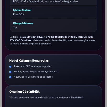
USB, HDMI / DisplayPort, ses ve mikrofon bağlantıları
İşletim Sistemi
FreeDOS
Klavye & Mouse
Yok
Bu tablo,
Dragos DRx6013 Ryzen 5 7500F 16GB DDR5 512GB M.2 NVMe 12GB
RTX3060 Oem Paket
sisteminin teknik bileşen özetidir; stok durumuna göre marka
ve model bazında değişiklik gösterebilir.
Hedef Kullanım Senaryoları
Rekabetçi FPS ve e-spor oyunları
MOBA, Battle Royale ve hikayeli oyunlar
Yayın, içerik üretimi ve çoklu görev
Önerilen Çözünürlük
Yüksek yenileme hızlı monitörlerle akıcı oyun deneyimi hedeflenir.