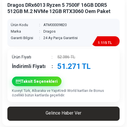
Dragos DRx6013 Ryzen 5 7500F 16GB DDR5
512GB M.2 NVMe 12GB RTX3060 Oem Paket
Ürün Kodu
:
ATM00009820
Marka
:
Dragos
Garanti Bilgisi
:
24 Ay Parça Garantisi
1.115 TL
İndirim
Ürün Fiyatı
:
52.386
TL
51.271
TL
İndirimli Fiyatı
:
Taksit Seçenekleri
Kuveyt Türk, Albaraka ve YapıKredi World kartları ile Bonus
özellikli bütün kartlarda geçerlidir.
Gelince Haber Ver