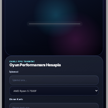
DRAGOS
CANLI FPS TAHMINI
Oyun Performansını Hesapla
İşlemci
Ekran Kartı