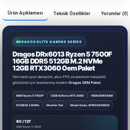
Ürün Açıklaması
Teknik Özellikler
Yorumlar (0)
DRAGOS ELITE GAMING SERIES
Dragos DRx6013 Ryzen 5 7500F
16GB DDR5 512GB M.2 NVMe
12GB RTX3060 Oem Paket
Yeni nesil oyun deneyimi, akıcı FPS ve premium masaüstü
görünümü için tasarlanmış modern
Dragos OEM Paket
.
AMD Ryzen 5 7500F
12GB GeForce RTX 3060
16GB DDR5 RAM
512GB M.2 NVMe
Monitör Yok
Model Kodu: ATM00009820
6C / 12T
AMD Ryzen 5 7500F