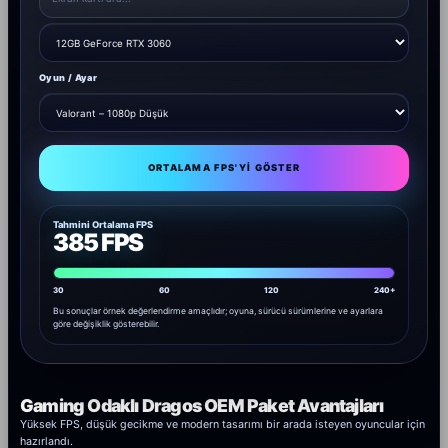
Oyun / Ayar
ORTALAMA FPS'YI GÖSTER
Tahmini Ortalama FPS
385 FPS
30
60
120
240+
Bu sonuçlar örnek değerlendirme amaçlıdır; oyuna, sürücü sürümlerine ve ayarlara
göre değişiklik gösterebilir.
Gaming Odaklı Dragos OEM Paket Avantajları
Yüksek FPS, düşük gecikme ve modern tasarımı bir arada isteyen oyuncular için
hazırlandı.