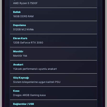
AMD Ryzen 5 7500F
Bellek
16GB DDR5 RAM
Depolama
512GB M.2 NVMe
Ekran Kartı
12GB GeForce RTX 3060
Monitör
Monitör Yok
Anakart
Yüksek performanslı uyumlu anakart
Güç Kaynağı
Sistem bileşenlerine uygun kaliteli PSU
Kasa
Dragos ARGB Gaming kasa
Bağlantılar / USB