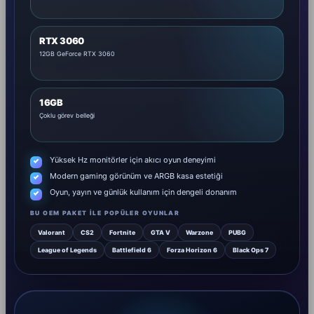
RTX 3060
12GB GeForce RTX 3060
16GB
Çoklu görev belleği
Yüksek Hz monitörler için akıcı oyun deneyimi
Modern gaming görünüm ve ARGB kasa estetiği
Oyun, yayın ve günlük kullanım için dengeli donanım
BU OEM PAKET ILE POPÜLER OYUNLAR
Valorant
CS2
Fortnite
GTA V
Warzone
PUBG
League of Legends
Battlefield 6
Forza Horizon 6
Black Ops 7