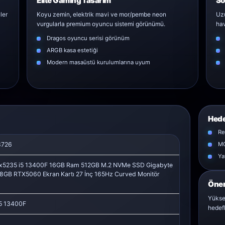
Elite Gaming Tasarım
So
ler
Koyu zemin, elektrik mavi ve mor/pembe neon
Uzu
vurgularla premium oyuncu sistemi görünümü.
hav
Dragos oyuncu serisi görünüm
ARGB kasa estetiği
Modern masaüstü kurulumlarına uyum
Hede
Re
726
MO
Ya
x5235 i5 13400F 16GB Ram 512GB M.2 NVMe SSD Gigabyte
8GB RTX5060 Ekran Kartı 27 İnç 165Hz Curved Monitör
Öner
Yükse
i5 13400F
hedefl