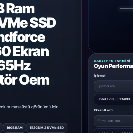
B Ram
NVMe SSD
ndforce
0 Ekran
165Hz
CANLI FPS TAHMINI
Oyun Performa
tör Oem
İşlemci
remium masaüstü görünümü için
Ekran Kartı
16GB RAM
512GB M.2 NVMe SSD