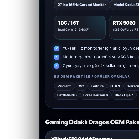
27 inç 165Hz Curved Monitör
Model Kodu: 
10C / 16T
RTX 5060
Intel Core i5 13400F
8GB GeForce RT
Yüksek Hz monitörler için akıcı oyun de
Modern gaming görünüm ve ARGB kasa 
Oyun, yayın ve günlük kullanım için den
BU OEM PAKET ILE POPÜLER OYUNLAR
Valorant
CS2
Fortnite
GTA V
Warzo
Battlefield 6
Forza Horizon 6
Black Ops 7
Gaming Odaklı Dragos OEM Paket