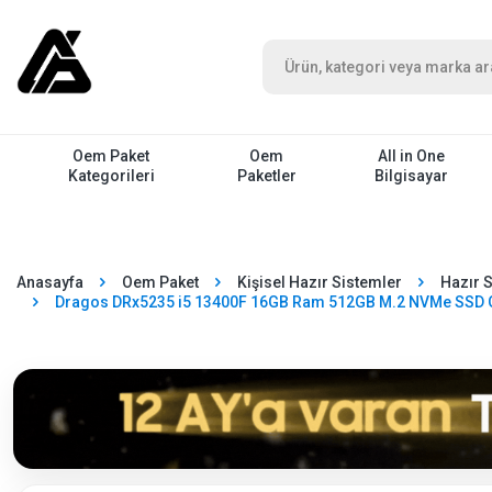
Oem Paket
Oem
All in One
Kategorileri
Paketler
Bilgisayar
Anasayfa
Oem Paket
Kişisel Hazır Sistemler
Hazır 
Dragos DRx5235 i5 13400F 16GB Ram 512GB M.2 NVMe SSD Gi