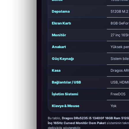
Depolama
512GB M.2
Ekran Kartı
8GB GeFor
Monitör
27 inç 165
Anakart
Yüksek per
Güç Kaynağı
Sistem bile
Kasa
Dragos AR
Bağlantılar / USB
USB, HDMI /
İşletim Sistemi
FreeDOS
Klavye & Mouse
Yok
Bu tablo,
Dragos DRx5235 i5 13400F 16GB Ram 512G
İnç 165Hz Curved Monitör Oem Paket
sisteminin tekn
değişiklik gösterebilir.