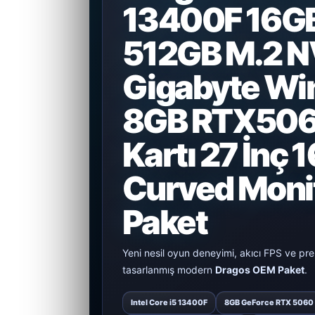
13400F 16G
512GB M.2 
Gigabyte Wi
8GB RTX506
Kartı 27 İnç 
Curved Moni
Paket
Yeni nesil oyun deneyimi, akıcı FPS ve p
tasarlanmış modern
Dragos OEM Paket
.
Intel Core i5 13400F
8GB GeForce RTX 5060