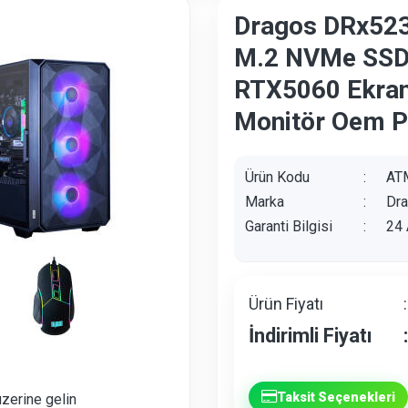
Dragos DRx52
M.2 NVMe SSD 
RTX5060 Ekran
Monitör Oem P
Ürün Kodu
:
AT
Marka
:
Dr
Garanti Bilgisi
:
24 
Ürün Fiyatı
:
İndirimli Fiyatı
:
Taksit Seçenekleri
üzerine gelin