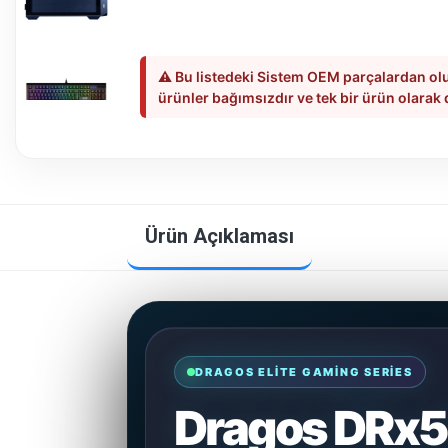
⚠️ Bu listedeki Sistem OEM parçalardan olu
ürünler bağımsızdır ve tek bir ürün olarak
Ürün Açıklaması
DRAGOS ELITE GAMING SERIES
Dragos DRx5