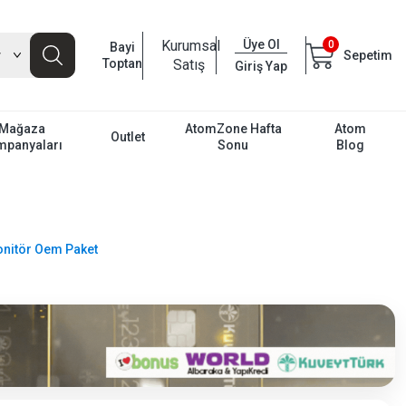
Kurumsal
Üye Ol
0
Bayi
Sepetim
Toptan
Satış
Giriş Yap
Mağaza
AtomZone Hafta
Atom
Outlet
mpanyaları
Sonu
Blog
onitör Oem Paket