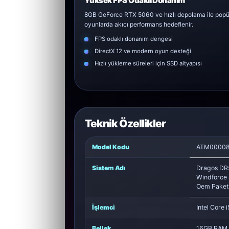
Yüksek FPS Odaklı Donanım
8GB GeForce RTX 5060 ve hızlı depolama ile popü
oyunlarda akıcı performans hedeflenir.
FPS odaklı donanım dengesi
DirectX 12 ve modern oyun desteği
Hızlı yükleme süreleri için SSD altyapısı
Teknik Özellikler
Model Kodu
ATM00008
Sistem Adı
Dragos DR
Windforce 
Oem Paket
İşlemci
Intel Core 
Bellek
16GB RAM