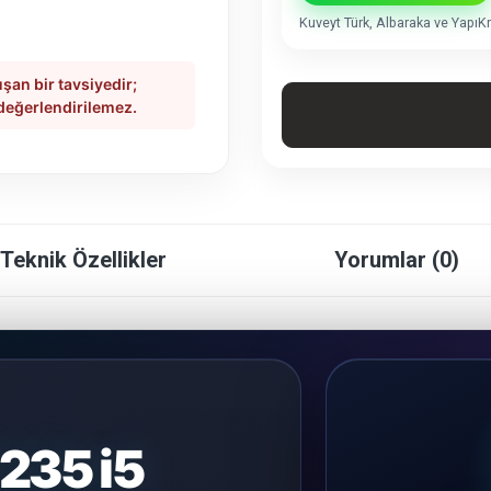
Kuveyt Türk, Albaraka ve YapıKre
şan bir tavsiyedir;
 değerlendirilemez.
Teknik Özellikler
Yorumlar (0)
235 i5