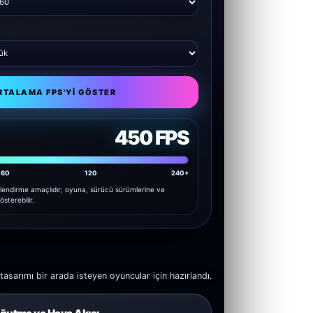
RTALAMA FPS'YI GÖSTER
450 FPS
60
120
240+
lendirme amaçlıdır; oyuna, sürücü sürümlerine ve
österebilir.
arımı bir arada isteyen oyuncular için hazırlandı.