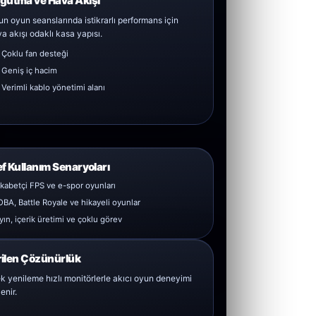
ğutma ve Hava Akışı
n oyun seanslarında istikrarlı performans için
a akışı odaklı kasa yapısı.
Çoklu fan desteği
Geniş iç hacim
Verimli kablo yönetimi alanı
f Kullanım Senaryoları
kabetçi FPS ve e-spor oyunları
BA, Battle Royale ve hikayeli oyunlar
yın, içerik üretimi ve çoklu görev
ilen Çözünürlük
k yenileme hızlı monitörlerle akıcı oyun deneyimi
enir.