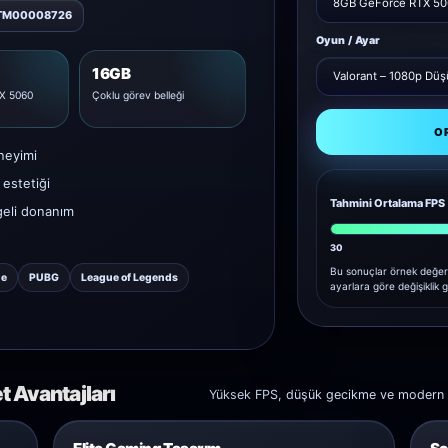
ATM00008726
Oyun / Ayar
16GB
X 5060
Çoklu görev belleği
O
neyimi
estetiği
Tahmini Ortalama FPS
geli donanım
30
Bu sonuçlar örnek değer
ne
PUBG
League of Legends
ayarlara göre değişiklik g
 Avantajları
Yüksek FPS, düşük gecikme ve modern tas