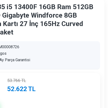
35 i5 13400F 16GB Ram 512GB
Gigabyte Windforce 8GB
 Kartı 27 İnç 165Hz Curved
aket
M00008726
agos
Ay Parça Garantisi
53.766
TL
52.622
TL