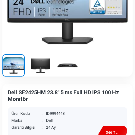
Dell SE2425HM 23.8" 5 ms Full HD IPS 100 Hz
Monitör
Ürün Kodu
:
ID9994448
Marka
:
Dell
Garanti Bilgisi
:
24 Ay
346 TL