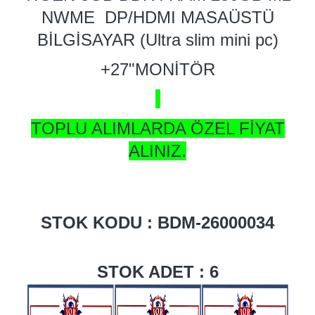
NWME DP/HDMI MASAÜSTÜ
BİLGİSAYAR (Ultra slim mini pc)
+27"MONİTÖR
TOPLU ALIMLARDA ÖZEL FİYAT
ALINIZ.
STOK KODU : BDM-26000034
STOK ADET : 6