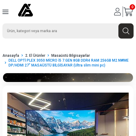
0
Anasayfa
2. El Ürünler
Masaüstü Bilgisayarlar
DELL OPTİ PLEX 3050 MİCRO İ5 7.GEN 8GB DDR4 RAM 256GB M2 NWME
DP/HDMI 27" MASAÜSTÜ BİLGİSAYAR (Ultra slim mini pc)