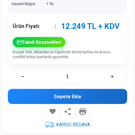
Garanti Bilgisi
:
1 YIL
12.249
TL + KDV
Ürün Fiyatı
:
Taksit Seçenekleri
Kuveyt Türk, Albaraka ve YapıKredi World kartları ile Bonus
özellikli bütün kartlarda geçerlidir.
Sepete Ekle
KARGO BEDAVA