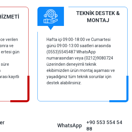
TEKNİK DESTEK &
HİZMETİ
MONTAJ
ce verilen
Hafta içi 09:00-18:00 ve Cumartesi
sonra ve
günü 09:00-13:00 saatleri arasında
 ertesi gün
(0553)5545487 WhatsApp
numarasından veya (0212)9080724
 süre
üzerinden deneyimli teknik
m
ekibimizden ürün montaj aşaması ve
ası kayıtlı
yaşadığınız tüm teknik sorunlar için
destek alabilirsiniz.
er
+90 553 554 54
WhatsApp
88