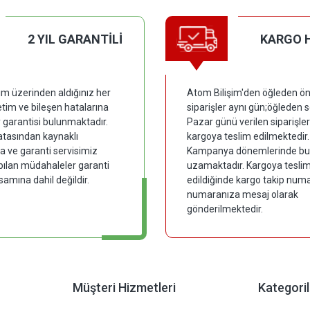
2 YIL GARANTİLİ
KARGO 
im üzerinden aldığınız her
Atom Bilişim'den öğleden ön
tim ve bileşen hatalarına
siparişler aynı gün;öğleden 
y garantisi bulunmaktadır.
Pazar günü verilen siparişler
hatasından kaynaklı
kargoya teslim edilmektedir.
 ve garanti servisimiz
Kampanya dönemlerinde bu
pılan müdahaleler garanti
uzamaktadır. Kargoya tesli
samına dahil değildir.
edildiğinde kargo takip numar
numaranıza mesaj olarak
gönderilmektedir.
Müşteri Hizmetleri
Kategoril