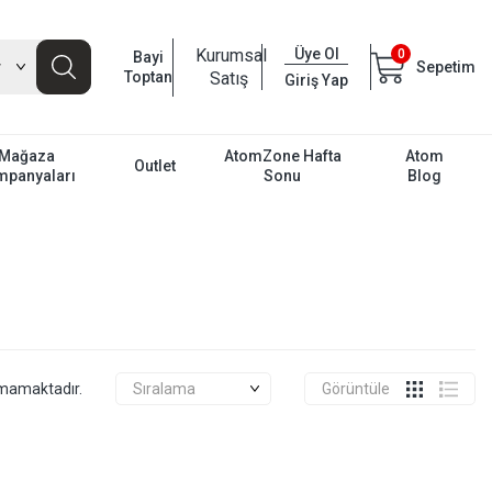
Kurumsal
Üye Ol
0
Bayi
Sepetim
Toptan
Satış
Giriş Yap
Mağaza
AtomZone Hafta
Atom
Outlet
mpanyaları
Sonu
Blog
unmamaktadır.
Görüntüle