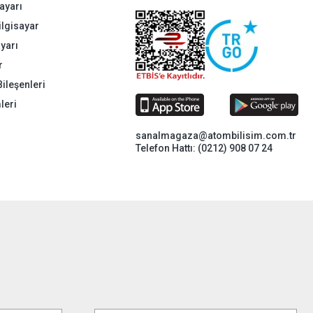
ayarı
Bilgisayar
ayarı
r
Bileşenleri
leri
sanalmagaza@atombilisim.com.tr
Telefon Hattı: (0212) 908 07 24