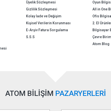
Üyelik Sözleşmesi
Oyun Bilgis
Gizlilik Sözleşmesi
All in One 
Kolay İade ve Değişim
Ofis Bilgis
Kişisel Verilerin Korunması
2. El Ürünle
E-Arşiv Fatura Sorgulama
Bilgisayar 
S.S.S
Çevre Birim
Atom Blog
mesi
ATOM BİLİŞİM
PAZARYERLERİ