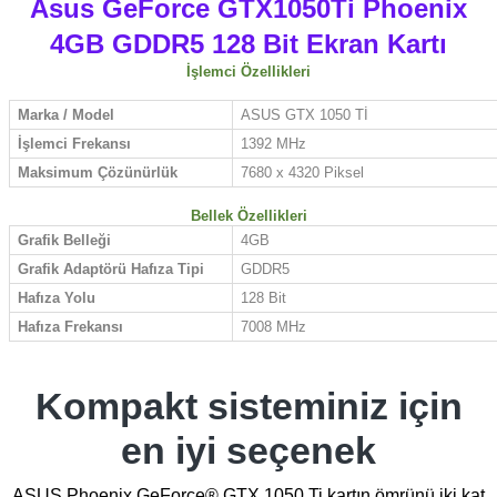
Asus GeForce GTX1050Ti Phoenix
4GB GDDR5 128 Bit Ekran Kartı
İşlemci Özellikleri
Marka / Model
ASUS GTX 1050 Tİ
İşlemci Frekansı
1392
MHz
Maksimum Çözünürlük
7680 x 4320 Piksel
Bellek Özellikleri
Grafik Belleği
4GB
Grafik Adaptörü Hafıza Tipi
GDDR5
Hafıza Yolu
128 Bit
Hafıza Frekansı
7008 MHz
Kompakt sisteminiz için
en iyi seçenek
ASUS Phoenix GeForce® GTX 1050 Ti kartın ömrünü iki kat