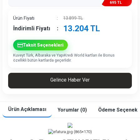
695 TL
İndirim
Ürün Fiyatı
:
13.899
TL
13.204
TL
İndirimli Fiyatı
:
Taksit Seçenekleri
Kuveyt Türk, Albaraka ve YapıKredi World kartları ile Bonus
özellikli bütün kartlarda geçerlidir.
Gelince Haber Ver
Ürün Açıklaması
Yorumlar (0)
Ödeme Seçenekle