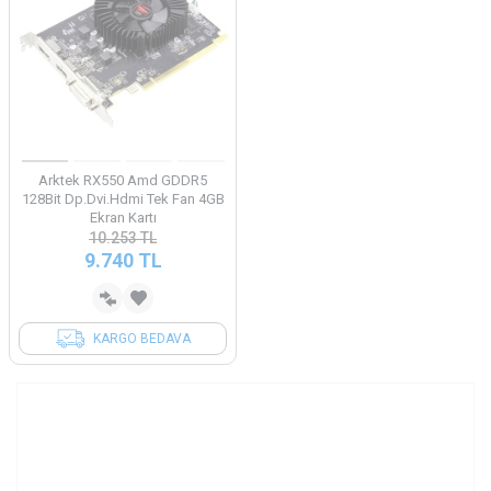
Arktek RX550 Amd GDDR5
128Bit Dp.Dvi.Hdmi Tek Fan 4GB
Ekran Kartı
10.253
TL
9.740
TL
KARGO BEDAVA