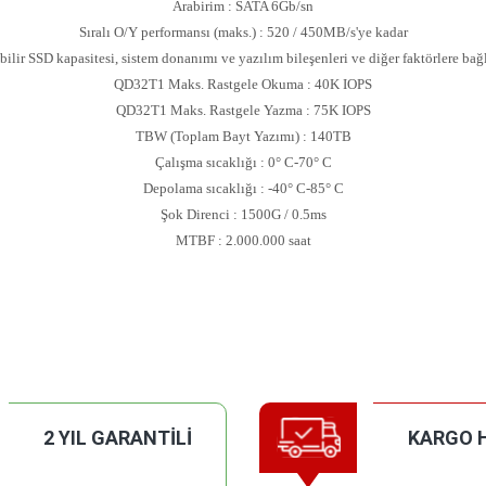
Arabirim : SATA 6Gb/sn
Sıralı O/Y performansı (maks.) : 520 / 450MB/s'ye kadar
ilir SSD kapasitesi, sistem donanımı ve yazılım bileşenleri ve diğer faktörlere bağl
QD32T1 Maks. Rastgele Okuma : 40K IOPS
QD32T1 Maks. Rastgele Yazma : 75K IOPS
TBW (Toplam Bayt Yazımı) : 140TB
Çalışma sıcaklığı : 0° C-70° C
Depolama sıcaklığı : -40° C-85° C
Şok Direnci : 1500G / 0.5ms
MTBF : 2.000.000 saat
2 YIL GARANTİLİ
KARGO 