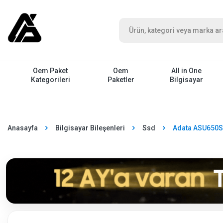
Oem Paket
Oem
All in One
Kategorileri
Paketler
Bilgisayar
Anasayfa
Bilgisayar Bileşenleri
Ssd
Adata ASU650S