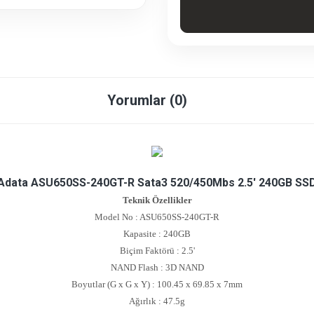
Yorumlar (0)
Adata ASU650SS-240GT-R Sata3 520/450Mbs 2.5' 240GB SS
Teknik Özellikler
Model No : ASU650SS-240GT-R
Kapasite : 240GB
Biçim Faktörü : 2.5'
NAND Flash : 3D NAND
Boyutlar (G x G x Y) : 100.45 x 69.85 x 7mm
Ağırlık : 47.5g