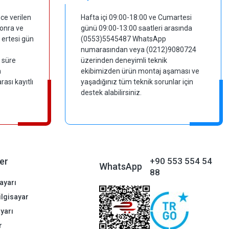
ce verilen
Hafta içi 09:00-18:00 ve Cumartesi
sonra ve
günü 09:00-13:00 saatleri arasında
 ertesi gün
(0553)5545487 WhatsApp
numarasından veya (0212)9080724
 süre
üzerinden deneyimli teknik
m
ekibimizden ürün montaj aşaması ve
ası kayıtlı
yaşadığınız tüm teknik sorunlar için
destek alabilirsiniz.
er
+90 553 554 54
WhatsApp
88
ayarı
Bilgisayar
ayarı
r