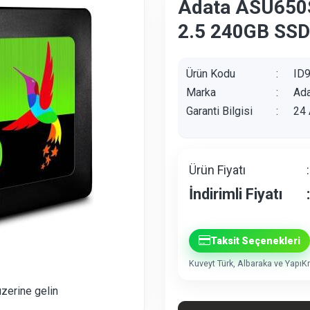
Adata ASU650
2.5 240GB SSD
Ürün Kodu
:
ID
Marka
:
Ada
Garanti Bilgisi
:
24 
Ürün Fiyatı
:
İndirimli Fiyatı
:
Taksit Seçenekleri
Kuveyt Türk, Albaraka ve YapıKre
üzerine gelin