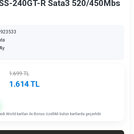
SS-240GT-R Sata3 520/450Mbs
9923533
ta
Ay
1.699
TL
1.614
TL
di World kartları ile Bonus özellikli bütün kartlarda geçerlidir.