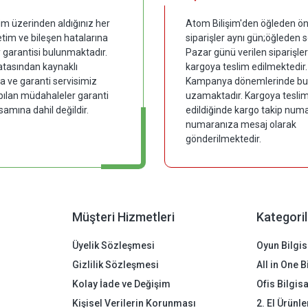
im üzerinden aldığınız her
Atom Bilişim'den öğleden ön
tim ve bileşen hatalarına
siparişler aynı gün;öğleden 
y garantisi bulunmaktadır.
Pazar günü verilen siparişler
hatasından kaynaklı
kargoya teslim edilmektedir.
 ve garanti servisimiz
Kampanya dönemlerinde bu
pılan müdahaleler garanti
uzamaktadır. Kargoya tesli
samına dahil değildir.
edildiğinde kargo takip numar
numaranıza mesaj olarak
gönderilmektedir.
Müşteri Hizmetleri
Kategoril
Üyelik Sözleşmesi
Oyun Bilgis
Gizlilik Sözleşmesi
All in One 
Kolay İade ve Değişim
Ofis Bilgis
Kişisel Verilerin Korunması
2. El Ürünle