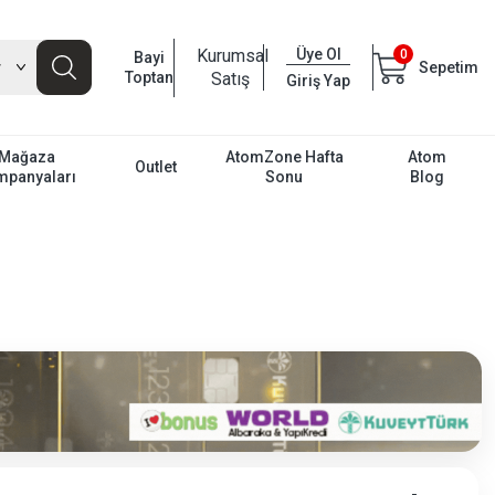
Kurumsal
Üye Ol
0
Bayi
Sepetim
Toptan
Satış
Giriş Yap
Mağaza
AtomZone Hafta
Atom
Outlet
mpanyaları
Sonu
Blog