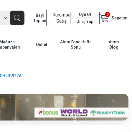
Kurumsal
Üye Ol
0
Bayi
Sepetim
Toptan
Satış
Giriş Yap
Mağaza
AtomZone Hafta
Atom
Outlet
mpanyaları
Sonu
Blog
TCH JG927A