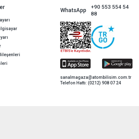
er
+90 553 554 54
WhatsApp
88
ayarı
Bilgisayar
ayarı
r
Bileşenleri
leri
sanalmagaza@atombilisim.com.tr
Telefon Hattı: (0212) 908 07 24