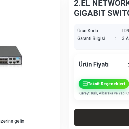
2.EL NETWORK
GIGABIT SWIT
Ürün Kodu
:
ID
Garanti Bilgisi
:
3 A
Ürün Fiyatı
:
Taksit Seçenekleri
Kuveyt Türk, Albaraka ve YapıKre
üzerine gelin