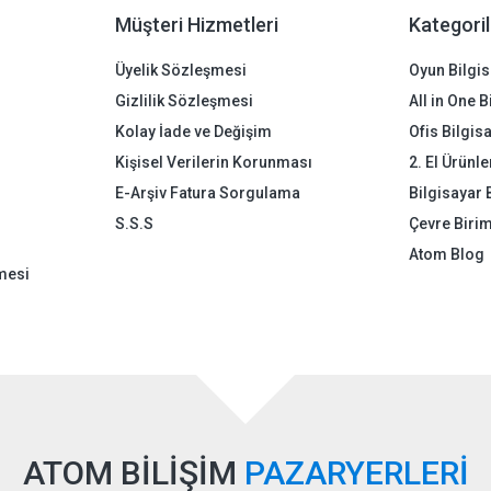
Müşteri Hizmetleri
Kategoril
Üyelik Sözleşmesi
Oyun Bilgis
Gizlilik Sözleşmesi
All in One 
Kolay İade ve Değişim
Ofis Bilgis
Kişisel Verilerin Korunması
2. El Ürünle
E-Arşiv Fatura Sorgulama
Bilgisayar 
S.S.S
Çevre Birim
Atom Blog
mesi
ATOM BİLİŞİM
PAZARYERLERİ