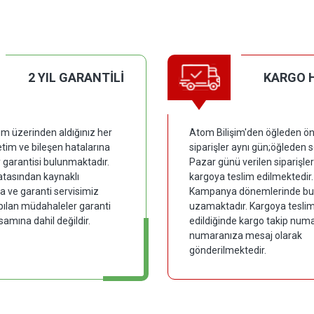
2 YIL GARANTİLİ
KARGO 
im üzerinden aldığınız her
Atom Bilişim'den öğleden ön
tim ve bileşen hatalarına
siparişler aynı gün;öğleden 
y garantisi bulunmaktadır.
Pazar günü verilen siparişler
hatasından kaynaklı
kargoya teslim edilmektedir.
 ve garanti servisimiz
Kampanya dönemlerinde bu
pılan müdahaleler garanti
uzamaktadır. Kargoya tesli
samına dahil değildir.
edildiğinde kargo takip numar
numaranıza mesaj olarak
gönderilmektedir.