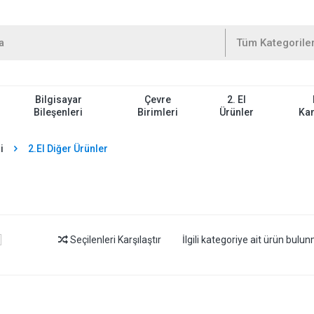
Bilgisayar
Çevre
2. El
Bileşenleri
Birimleri
Ürünler
Ka
i
2.El Diğer Ürünler
Seçilenleri Karşılaştır
İlgili kategoriye ait ürün bul