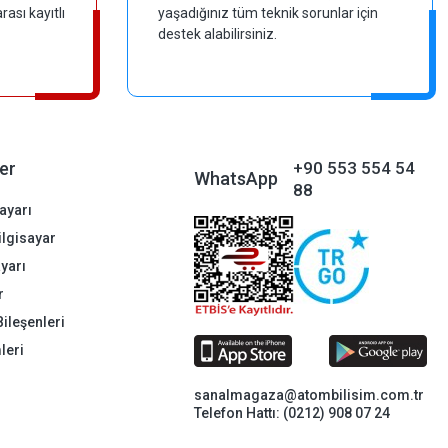
ası kayıtlı
yaşadığınız tüm teknik sorunlar için
destek alabilirsiniz.
er
+90 553 554 54
WhatsApp
88
ayarı
Bilgisayar
ayarı
r
Bileşenleri
leri
sanalmagaza@atombilisim.com.tr
Telefon Hattı: (0212) 908 07 24