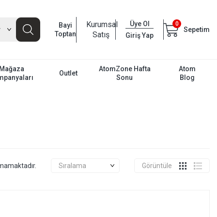
Kurumsal
Üye Ol
0
Bayi
Sepetim
Toptan
Satış
Giriş Yap
Mağaza
AtomZone Hafta
Atom
Outlet
mpanyaları
Sonu
Blog
unmamaktadır.
Görüntüle